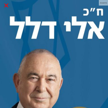
×
פרסומת