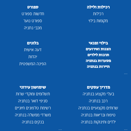
רכילות ולילה
ספורט
רכילות
חדשות ספורט
מקומות בילוי
ספורט נוער
מכבי נתניה
בילוי ופנאי
בלוגים
הצגות ואירועים
דעה אישית
תרבות לילדים
יהדות
מסעדות בנתניה
הפינה המשפטית
תיירות בנתניה
...
מדריך עסקים
שימושון עירוני
בעלי מקצוע בנתניה
תשלומים ומוקדי שרות
רכב בנתניה
סניפי דואר בנתניה
שרותים מקצועיים בנתניה
רשימת טלפונים חיוניים
טיפוח ובריאות בנתניה
משרדי ממשלה בנתניה
ילדים ותינוקות בנתניה
בנקים בנתניה
...
...