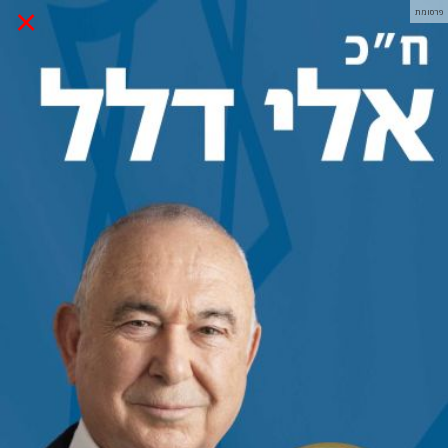
×
פרסומת