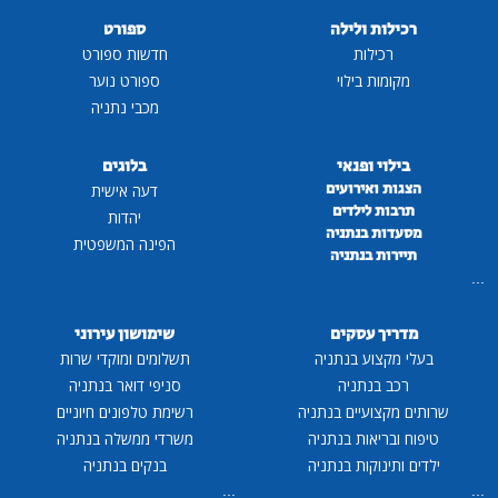
רכילות ולילה
ספורט
רכילות
חדשות ספורט
מקומות בילוי
ספורט נוער
מכבי נתניה
בילוי ופנאי
בלוגים
הצגות ואירועים
דעה אישית
תרבות לילדים
יהדות
מסעדות בנתניה
הפינה המשפטית
תיירות בנתניה
...
מדריך עסקים
שימושון עירוני
בעלי מקצוע בנתניה
תשלומים ומוקדי שרות
רכב בנתניה
סניפי דואר בנתניה
שרותים מקצועיים בנתניה
רשימת טלפונים חיוניים
טיפוח ובריאות בנתניה
משרדי ממשלה בנתניה
ילדים ותינוקות בנתניה
בנקים בנתניה
...
...