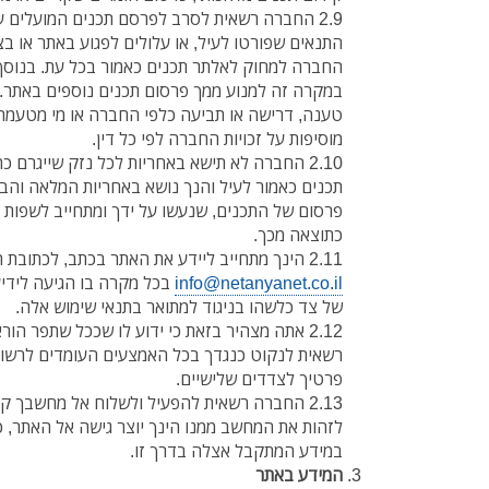
2.9 החברה רשאית לסרב לפרסם תכנים המועלים ע
התנאים שפורטו לעיל, או עלולים לפגוע באתר או בצ
החברה למחוק לאלתר תכנים כאמור בכל עת. בנוס
במקרה זה למנוע ממך פרסום תכנים נוספים באתר. 
טענה, דרישה או תביעה כלפי החברה או מי מטעמה
מוסיפות על זכויות החברה לפי כל דין.
2.10 החברה לא תישא באחריות לכל נזק שייגרם 
תכנים כאמור לעיל והנך נושא באחריות המלאה והבל
פרסום של התכנים, שנעשו על ידך ומתחייב לשפות א
כתוצאה מכך.
2.11 הינך מתחייב ליידע את האתר בכתב, לכתובת הדוא"ל הבאה:
info@netanyanet.co.il
בכל מקרה בו הגיעה לידיע
של צד כלשהו בניגוד למתואר בתנאי שימוש אלה.
2.12 אתה מצהיר בזאת כי ידוע לו שככל שתפר ה
רשאית לנקוט כנגדך בכל האמצעים העומדים לרשותה
פרטיך לצדדים שלישיים.
2.13 החברה רשאית להפעיל ולשלוח אל מחשבך קו
במידע המתקבל אצלה בדרך זו.
המידע באתר