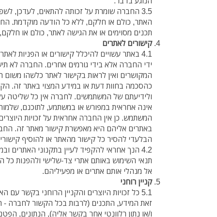
הנוגע בדבר.
3.5 החברה שומרת על זכותה להתאים, לעדכן, לשפ
האתר, כולם או חלקם, ללא כל הודעה מוקדמת. הח
תכנים מסוימים או את הגישה לאתר, כולם או חלקם, א
קישורים לאתרים
4.1 באתר עשויים להיכלל קישורים או הפניות לאת
ידי החברה אלא בידי גורמים אחרים. החברה לא תי
המקושרים ואין לראות בקישור לאתר כלשהו משום ה
כהסכמה בחוות דעת או במידע המצוי באתר זה. הקיש
ולידיעתם של המשתמשים. לחברה אין כל שליטה על
אינה אחראית במפורש או במשתמע, לתוכנם, שלמות
המשתמש. כן אין החברה אחראית על זכויות היוצרים 
באתרים אליהם היא מאפשרת קישור מאתר זה. החב
הבלעדי להסיר כל קישור מהאתר או להוסיף קישורי
4.2 הנך אחראי להקפיד לעיין בתקנוני האתרים וב
תנאי השימוש באותם אתרי צד-שלישי ולהפנות כל ה
אל מנהלי אותם אתרים או מפעיליהם.
קניין רוחני
5.1 כל זכויות היוצרים והקניין הרוחני בקשר עם הא
זאת המידע, התכנים (לרבות בכל הקשור לחברה - תי
ו/או נתון רלוונטי אחר בקשר אליה), הנתונים, הפט