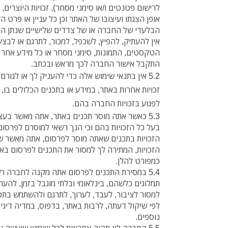
לרישום פטנטים ו/או סימני מסחר), זכויות היוצרים, 
אופן הצגתו ועיצובו של האתר וכן כל עניין או פרט
הבלעדי של החברה או של צדדים שלישיים שנתן 
אין להעתיק, להפיץ, לשכפל, למכור, לתרגם או לבצ
הטקסטים, התמונות, סימני מסחר או כל מידע אחר 
התקבל אישור החברה לכך מראש ובכתב.
5.2 אין בתנאי שימוש אלה כדי להעניק לך או לגורם 
זכויות אחרות באתר, במידע או בתכנים הכלולים בו
לפגוע בזכויות החברה בהם.
5.3 כאשר אתה מוסר תכנים באתר, אתה מאשר בע
בעל כל הזכויות בהם וכי הנך רשאי למוסרם לפרסום.
הזכויות בתכנים שאתה מוסר לפרסום, אתה מאשר 
הזכויות, המתירה לך למסור את התכנים לפרסום באת
כמפורט להלן.
5.4 במסירת התכנים לפרסום אתה מקנה לחברה רש
תמלוגים כלשהם, בינלאומי ובלתי מוגבל בזמן, להעת
למסור לציבור, לעבד, לערוך, לתרגם ולהשתמש בתכ
לפי שיקול דעתה, לרבות באתר, בדפוס, במדיה דיגי
נוספים.
5.5 החברה לא תהיה אחראית לכל שימוש שיעשה ע