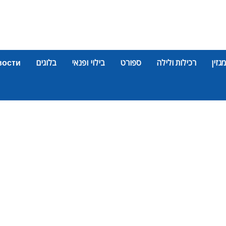
מגזין
רכילות ולילה
ספורט
בילוי ופנאי
בלוגים
вости