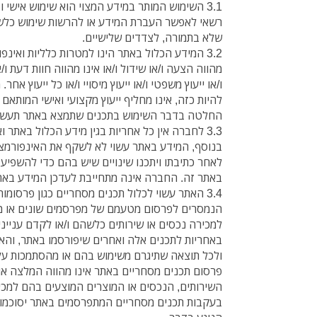
3.1 השימוש המותר במידע המצוי הוא שימוש אישי
רשאי לאפשר העברת המידע או להרשות שימוש כלשהו
שלא בתמורה, לצדדים שלישיים.
3.2 המידע הכלול באתר הינו למטרות כלליות ואינפ
מהווה הצעה ו/או שידול ו/או אינו מהווה חוות דעת ו
ו/או ייעוץ משפטי ו/או ייעוץ מיסויי ו/או כל ייעוץ אח
להיות כזה, אינו מחליף ייעוץ מקצועי ואישי המותאם 
החלטה בדבר השימוש בתכנים שתמצא באתר תעשה
3.3 לחברה אין כל אחריות בגין מידע הכלול באתר 
בנוסף, המידע באתר עשוי לא לשקף את האינפורמצי
לאחר כתיבתו ויתכנו שינויים שיש בהם כדי להשפיע
באתר זה. החברה אינה מתחייבת לעדכן המידע באתר
3.4 האתר עשוי לכלול תכנים מסחריים כגון פרסומות
הנמסרים לפרסום מטעמם של מפרסמים שונים או 
למכירה נכסים או שירותים כלשהם ו/או לקדם עניינ
באחריות לתכנים אלה ואחרים שיפורסמו באתר, והאח
ולכל תוצאה שתיגרם משימוש בהם או מהסתמכות ע
פרסום תכנים מסחריים באתר אינו מהווה המלצה או
השירותים, הנכסים או המוצרים המוצעים בהם למכ
בעקבות תכנים מסחריים המתפרסמים באתר יסוכמו י