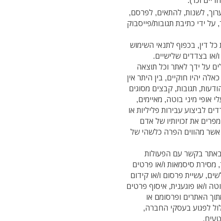
ערוך, לשנות, להתאים, לפרסם,
 על ידי כתיבת תגובות/פייסבוק
כל דין, בכפוף לתנאי השימוש
/או בצדדים שלישיים.
לים על ידך לאתר וכל תוצאה
ה יהיו חוקיים, בין היתר אין
דעות, תגובות, קבצים מסוגים
 אופי מיני בוטה, מאיימים,
דים לביצוע עבירות פליליות או
מפרים את זכויותיו של אדם
ם אשר מהווים הפרה כלשהי של
ל באתר בקשר עם הפעולות
 מסירת סיסמאות ו/או פרטים
לשים, עשיית פרסום ו/או קידום
ה ו/או פוגענית, איסוף פרטים
וך האתרים ופרסומם או
ול לפגוע בעסקי החברה,
טעים.