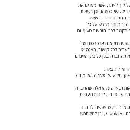
ל ידך לאתר, אשר מפרים את
ד שלישי כלשהו, וכן רשאית
ף, החברה תהיה רשאית
הנך מוותר מראש על כל
 בקשר לכך. הוראות סעיף זה
כתוצאה מהצגה או פרסום של
עדית לכל קישור, הצגה או
ת החברה בגין כל נזק שייגרם
תך מידע על פעולה ו/או מחדל
וראות תנאי שימוש אלה שהחברה
 על פי דין, לרבות העברת
בצי זיהוי, שיאפשרו לחברה
לזהות את המחשב ממנו הינך יוצר גישה אל האתר, כגון Cookies , וכן להשתמש