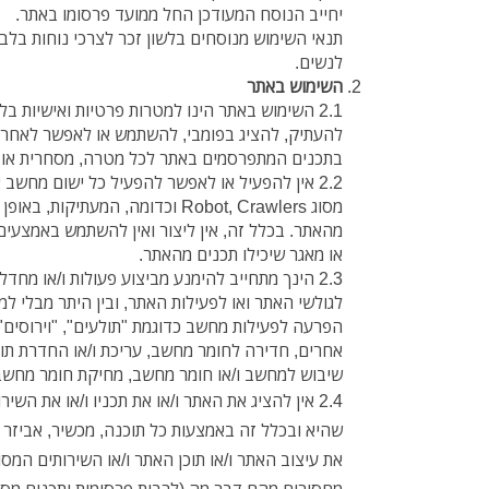
יחייב הנוסח המעודכן החל ממועד פרסומו באתר.
תנאי השימוש מנוסחים בלשון זכר לצרכי נוחות בלבד
לנשים.
השימוש באתר
2.1 השימוש באתר הינו למטרות פרטיות ואישיות בל
להעתיק, להציג בפומבי, להשתמש או לאפשר לאחר
בתכנים המתפרסמים באתר לכל מטרה, מסחרית או 
2.2 אין להפעיל או לאפשר להפעיל כל ישום מחשב 
מסוג Robot, Crawlers וכדומה, המעתיק
מהאתר. בכלל זה, אין ליצור ואין להשתמש באמצעים
או מאגר שיכילו תכנים מהאתר.
2.3 הינך מתחייב להימנע מביצוע פעולות ו/או מח
לגולשי האתר ואו לפעילות האתר, ובין היתר מבלי למ
הפרעה לפעילות מחשב כדוגמת "תולעים", "וירוסים", 
אחרים, חדירה לחומר מחשב, עריכת ו/או החדרת תוכ
שיבוש למחשב ו/או חומר מחשב, מחיקת חומר מחשב, 
2.4 אין להציג את האתר ו/או את תכניו ו/או את השי
שהיא ובכלל זה באמצעות כל תוכנה, מכשיר, אביזר 
את עיצוב האתר ו/או תוכן האתר ו/או השירותים המס
מחסירים מהם דבר מה (לרבות פרסומות ותכנים מסחר