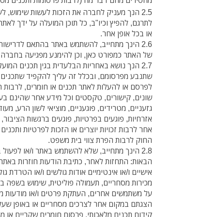
2.5 הנך מעניק לחברה את הזכות לעשות שימוש, ל
לתרגם, להפיץ וכיו"ב, כל תוכן המועלה על ידך לאתר,
או בכל אופן אחר.
2.6 הינך מתחייב, להשתמש באתר בהתאם לדרישות 
של האתר כמפורט כאן, וכן להימנע מפגיעה בחברה ו
2.7 הנך נושא באחריות הבלעדית בגין תכנים המוע
שתנבע מפרסומם, ובכלל זה עליך להקפיד שתכנים כאל
לפרסם או להעלות לאתר תכנים או חומרים, לרבות הו
שונים, קישורים, טקסטים וכל מידע אחר שהינם בעלי
גזעניים, מטרידים, פוגעניים, מוציאי לשון הרע, מעוד
אזרחיות, פוגעים בפרטיות, פוגעים ברגשות הציבור, 
אחר לרבות זכויות יוצרים או הזכות לפרטיות ותכני
החוק לרבות הפרת צווי בית משפט.
2.8 הינך מתחייב, שלא להשתמש באתר ו/או לפעו
הבאות: התחזות לאחר, כתיבת הודעות חוזרות באתר,
אישיים ו/או אינטימיים אודות גולשים ו/או הטרדת גו
מכירות מסחריים, תעמולה פוליטית, שימוש בשפה בוט
על משתמשים אחרים, העתקת פרטים ו/או מודעות מת
הצגתם במקום אחר לצרכים מסחריים או באופן שעל
קידום תכנים מלאכותי, פרסום חומרים שקריים או מ