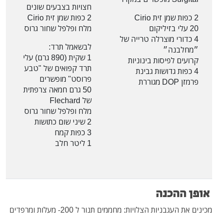
חצויות בצבעים שונים
2 כפות שמן זית Cirio
2 כפות שמן זית Cirio
20 עלי בזיליקום
מלח ופלפל שחור גרוס
4 כדורי מוצרלה טרייה של
לבשאמל תרד:
״מחלבנה״
1 שקית (890 גרם) עלי
קרועים לפיסות בינוניות
תרד קפואים של "טבע
4 כפות גדושות גבינת
פרוסט" מופשרים
פרמזן DOP מגוררת
50 גרם חמאה צרפתית
של Flechard
מלח ופלפל שחור גרוס
2 שיני שום כתושות
3 כפות קמח
1 ליטר חלב
אופן ההכנה
מכינים את העגבניות הצלויות: מחממים תנור ל 200- מעלות ומרפדים