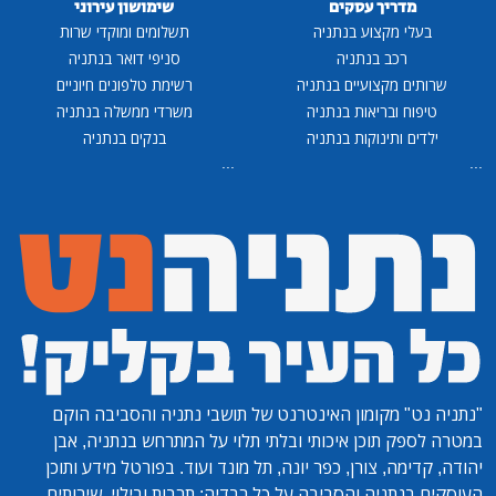
מדריך עסקים
שימושון עירוני
בעלי מקצוע בנתניה
תשלומים ומוקדי שרות
רכב בנתניה
סניפי דואר בנתניה
שרותים מקצועיים בנתניה
רשימת טלפונים חיוניים
טיפוח ובריאות בנתניה
משרדי ממשלה בנתניה
ילדים ותינוקות בנתניה
בנקים בנתניה
...
...
"נתניה נט"
מקומון האינטרנט של תושבי נתניה והסביבה הוקם
במטרה לספק תוכן איכותי ובלתי תלוי על המתרחש בנתניה, אבן
יהודה, קדימה, צורן, כפר יונה, תל מונד ועוד. בפורטל מידע ותוכן
העוסקים בנתניה והסביבה על כל רבדיה: תרבות ובילוי, שירותים