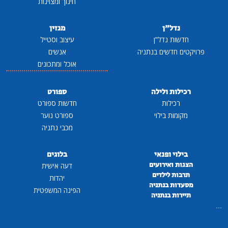
חינוך ומצוינות
נדל"ן
מגזין
חדשות נדל"ן
עיצוב וסטייל
פרויקטים חדשים בנתניה
אנשים
אוכל ומתכונים
רכילות ולילה
ספורט
רכילות
חדשות ספורט
מקומות בילוי
ספורט נוער
מכבי נתניה
בילוי ופנאי
בלוגים
הצגות ואירועים
דעה אישית
תרבות לילדים
יהדות
מסעדות בנתניה
הפינה המשפטית
תיירות בנתניה
...