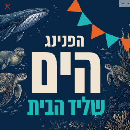
×
פרסומת