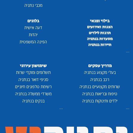
מכבי נתניה
בילוי ופנאי
בלוגים
הצגות ואירועים
דעה אישית
תרבות לילדים
יהדות
מסעדות בנתניה
הפינה המשפטית
תיירות בנתניה
...
מדריך עסקים
שימושון עירוני
בעלי מקצוע בנתניה
תשלומים ומוקדי שרות
רכב בנתניה
סניפי דואר בנתניה
שרותים מקצועיים בנתניה
רשימת טלפונים חיוניים
טיפוח ובריאות בנתניה
משרדי ממשלה בנתניה
ילדים ותינוקות בנתניה
בנקים בנתניה
...
...