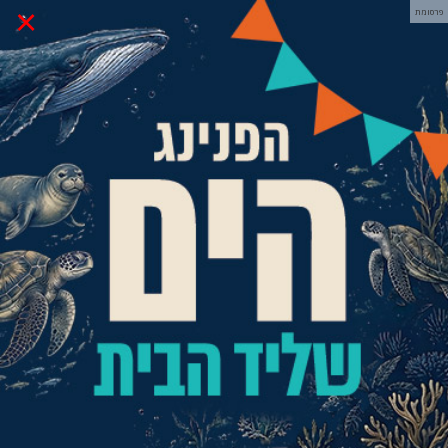
×
פרסומת