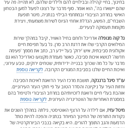
בחינוך, בחיי קהילה ובבילויים להם ולילדים שלהם, לא תהייה פה עיר
שהם יישארו בה", הוא אומר. סוף מדבר על רצונו לפעול למען הבטחון
האישי במרחב הציבורי ובמתחמי הבילוי בנתניה, מיגור תופעת
השבחי"ם, הפשע, הגדלת אחוזי הגיוס לשירות משמעותי, ויצירת
מקומות תעסוקה לצעירים.
גל קוה מנופלה
אדריכל ולוחם בחיל האוויר, קיבל במהלך שירות
המילואים הקרבי שלו את דרגת הרב סרן. גל בעל תפיסת חיים
אקולוגית סביבתית, איש 'ירוק' בעל יידע רב, כתב את מסמך 'פעימה
חדשה' לנושא איכות סביבה, כאשר מעמדת מקצועו כאדריכל הוא גם
מדבר על כל מה שכרוך בבנייה ידידותית, שטחים ירוקים, טבע עירוני,
ואיכות החיים שלנו בסביבת המגורים הקרובה.
לקריאה נוספת
עו"ד סיגל ברננקה
, תושבת מרכז העיר הדואגת לאיכות הסביבה
וחזות העיר על ניקיונה והסדר הטוב על פי חוקי העזר העירוניים.
אוהבת בעלי חיים ודואגת לזכויותיהם במרחב הציבורי ולטיפול בהם
במסגרת האחריות של הווטרינריה העירונית.
לקריאה נוספת
מיטל עזיז
, אם לילדה על הרצף האוטיסטי, גילתה במהלך השנים את
נקודות התורפה של החינוך המיוחד בנתניה והפכה להיות כותל
הדמעות והגב התומך להורים. היא בקיאה בנבכי הביורוקרטיה של