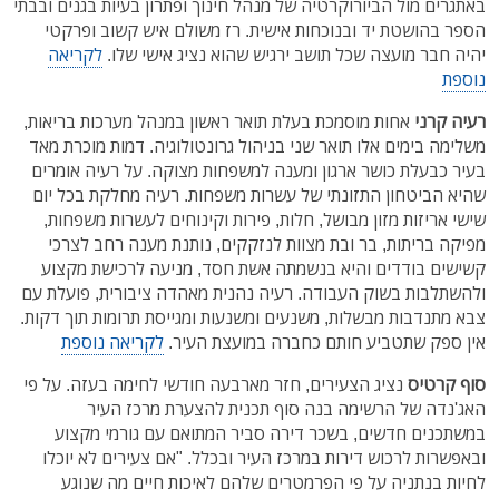
באתגרים מול הביורוקרטיה של מנהל חינוך ופתרון בעיות בגנים ובבתי
הספר בהושטת יד ובנוכחות אישית. רז משולם איש קשוב ופרקטי
יהיה חבר מועצה שכל תושב ירגיש שהוא נציג אישי שלו.
לקריאה
נוספת
רעיה קרני
אחות מוסמכת בעלת תואר ראשון במנהל מערכות בריאות,
משלימה בימים אלו תואר שני בניהול גרונטולוגיה. דמות מוכרת מאד
בעיר כבעלת כושר ארגון ומענה למשפחות מצוקה. על רעיה אומרים
שהיא הביטחון התזונתי של עשרות משפחות. רעיה מחלקת בכל יום
שישי אריזות מזון מבושל, חלות, פירות וקינוחים לעשרות משפחות,
מפיקה בריתות, בר ובת מצוות לנזקקים, נותנת מענה רחב לצרכי
קשישים בודדים והיא בנשמתה אשת חסד, מניעה לרכישת מקצוע
ולהשתלבות בשוק העבודה. רעיה נהנית מאהדה ציבורית, פועלת עם
צבא מתנדבות מבשלות, משנעים ומשנעות ומגייסת תרומות תוך דקות.
אין ספק שתטביע חותם כחברה במועצת העיר.
לקריאה נוספת
סוף קרטיס
נציג הצעירים, חזר מארבעה חודשי לחימה בעזה. על פי
האג'נדה של הרשימה בנה סוף תכנית להצערת מרכז העיר
במשתכנים חדשים, בשכר דירה סביר המתואם עם גורמי מקצוע
ובאפשרות לרכוש דירות במרכז העיר ובכלל. "אם צעירים לא יוכלו
לחיות בנתניה על פי הפרמטרים שלהם לאיכות חיים מה שנוגע