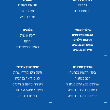
רכילות
חדשות ספורט
מקומות בילוי
ספורט נוער
מכבי נתניה
בילוי ופנאי
בלוגים
הצגות ואירועים
דעה אישית
תרבות לילדים
יהדות
מסעדות בנתניה
הפינה המשפטית
תיירות בנתניה
...
מדריך עסקים
שימושון עירוני
בעלי מקצוע בנתניה
תשלומים ומוקדי שרות
רכב בנתניה
סניפי דואר בנתניה
שרותים מקצועיים בנתניה
רשימת טלפונים חיוניים
טיפוח ובריאות בנתניה
משרדי ממשלה בנתניה
ילדים ותינוקות בנתניה
בנקים בנתניה
...
...