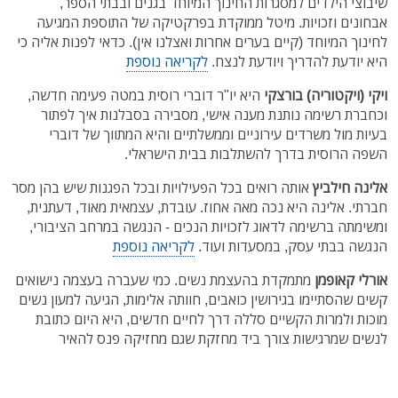
שיבוצי הילדים למסגרות החינוך המיוחד בגנים ובבתי הספר,
אבחונים וזכויות. מיטל ממוקדת בפרקטיקה של התוספת המגיעה
לחינוך המיוחד (קיים בערים אחרות ואצלנו אין). כדאי לפנות אליה כי
היא יודעת להדריך ויודעת לנצח.
לקריאה נוספת
ויקי (ויקטוריה) בורצקי
היא יו"ר דוברי רוסית במטה פעימה חדשה,
וכחברת רשימה נותנת מענה אישי, מסבירה בסבלנות איך לפתור
בעיות מול משרדים עירוניים וממשלתיים והיא המתווך של דוברי
השפה הרוסית בדרך להשתלבות בבית הישראלי.
אלינה חילביץ
אותה רואים בכל הפעילויות ובכל הפגנות שיש בהן מסר
חברתי. אלינה היא נכה מאה אחוז. עובדת, עצמאית מאוד, דעתנית,
ומשימתה ברשימה לדאוג לזכויות הנכים - הנגשה במרחב הציבורי,
הנגשה בבתי עסק, במסעדות ועוד.
לקריאה נוספת
אורלי קאופמן
מתמקדת בהעצמת נשים. כמי שעברה בעצמה נישואים
קשים שהסתיימו בגירושין כואבים, חוותה אלימות, הגיעה למעון נשים
מוכות ולמרות הקשיים סללה דרך לחיים חדשים, היא היום כתובת
לנשים שמרגישות צורך ביד מחזקת שגם מחזיקה פנס להאיר