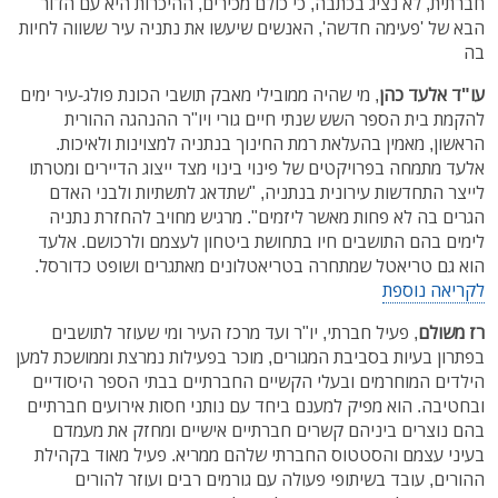
חברתית, לא נציג בכתבה, כי כולם מכירים, ההיכרות היא עם הדור
הבא של 'פעימה חדשה', האנשים שיעשו את נתניה עיר ששווה לחיות
בה
עו"ד אלעד כהן
, מי שהיה ממובילי מאבק תושבי הכונת פולג-עיר ימים
להקמת בית הספר השש שנתי חיים גורי ויו"ר ההנהגה ההורית
הראשון, מאמין בהעלאת רמת החינוך בנתניה למצוינות ולאיכות.
אלעד מתמחה בפרויקטים של פינוי בינוי מצד ייצוג הדיירים ומטרתו
לייצר התחדשות עירונית בנתניה, "שתדאג לתשתיות ולבני האדם
הגרים בה לא פחות מאשר ליזמים". מרגיש מחויב להחזרת נתניה
לימים בהם התושבים חיו בתחושת ביטחון לעצמם ולרכושם. אלעד
הוא גם טריאטל שמתחרה בטריאטלונים מאתגרים ושופט כדורסל.
לקריאה נוספת
רז משולם
, פעיל חברתי, יו"ר ועד מרכז העיר ומי שעוזר לתושבים
בפתרון בעיות בסביבת המגורים, מוכר בפעילות נמרצת וממושכת למען
הילדים המוחרמים ובעלי הקשיים החברתיים בבתי הספר היסודיים
ובחטיבה. הוא מפיק למענם ביחד עם נותני חסות אירועים חברתיים
בהם נוצרים ביניהם קשרים חברתיים אישיים ומחזק את מעמדם
בעיני עצמם והסטטוס החברתי שלהם ממריא. פעיל מאוד בקהילת
ההורים, עובד בשיתופי פעולה עם גורמים רבים ועוזר להורים