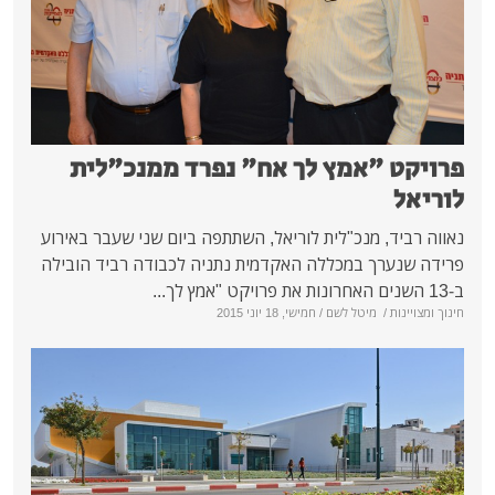
מץ לך אח" נפרד ממנכ"לית
כ"לית לוריאל, השתתפה ביום שני שעבר באירוע
מכללה האקדמית נתניה לכבודה רביד הובילה
ל לשם
/ חמישי, 18 יוני 2015