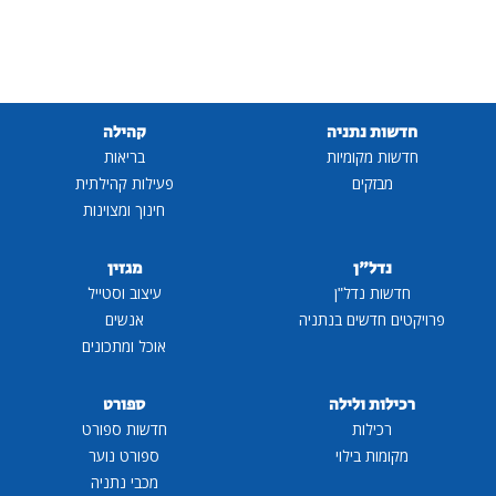
תניה
קהילה
ומיות
בריאות
ם
פעילות קהילתית
חינוך ומצוינות
ן
מגזין
דל"ן
עיצוב וסטייל
ים בנתניה
אנשים
אוכל ומתכונים
לילה
ספורט
ת
חדשות ספורט
ילוי
ספורט נוער
מכבי נתניה