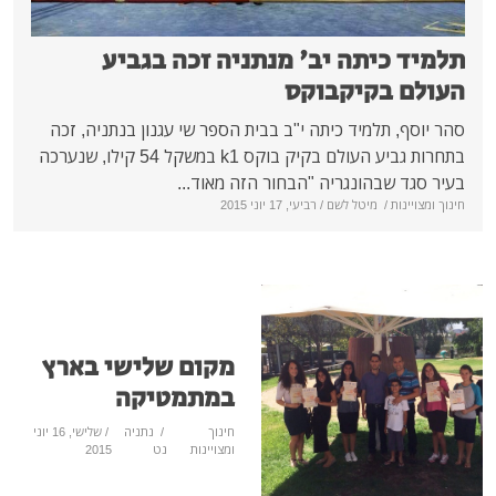
ה יב' מנתניה זכה בגביע
יקבוקס
ד כיתה י"ב בבית הספר שי עגנון בנתניה, זכה
בתחרות גביע העולם בקיק בוקס k1 במשקל 54 קילו, שנערכה
גריה "הבחור הזה מאוד...
ל לשם
/ רביעי, 17 יוני 2015
מקום שלישי בארץ
במתמטיקה
חינוך
/
נתניה
/ שלישי, 16 יוני
ומצויינות
נט
2015