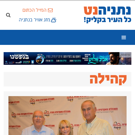
המייל הכתום
מזג אוויר בנתניה
ה