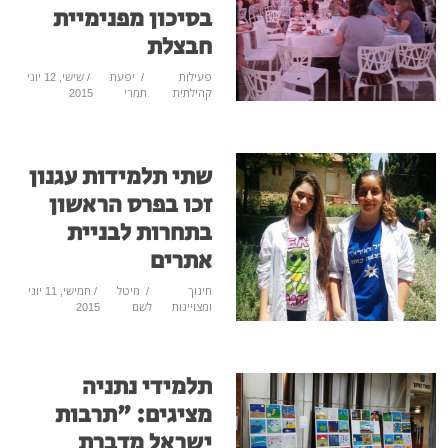
בסיכון מפנימיית
חבצלת
פעילות
/
יפעת
/ שישי, 12 יוני
קהילתית
תמרי
2015
שתי תלמידות עגנון
זכו בפרס הראשון
בתחרות לבניית
אתרים
חינוך
/
מיטל
/ חמישי, 11 יוני
ומצויינות
לשם
2015
תלמידי נתניה
מציגים: "תרבות
ישראל מדברת