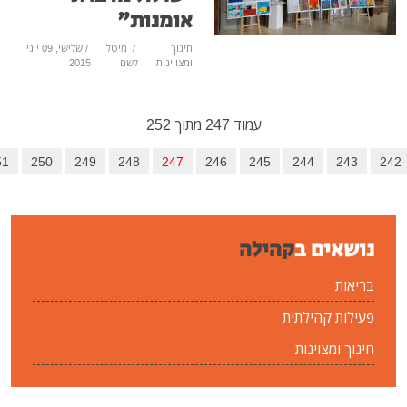
אומנות"
חינוך
/
מיטל
/ שלישי, 09 יוני
ומצויינות
לשם
2015
עמוד 247 מתוך 252
245
246
247
248
249
250
251
הבא
סיום
קהילה
ית