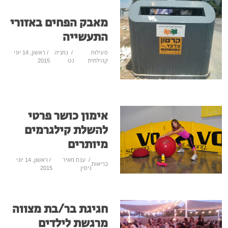
מאבק הפחים באזורי
התעשייה
פעילות
/
נתניה
/ ראשון, 14 יוני
קהילתית
נט
2015
אימון כושר פרטי
להשלת קילגרמים
מיותרים
/
ענת מאיר
/ ראשון, 14 יוני
בריאות
גיסין
2015
חגיגת בר/בת מצווה
מרגשת לילדים