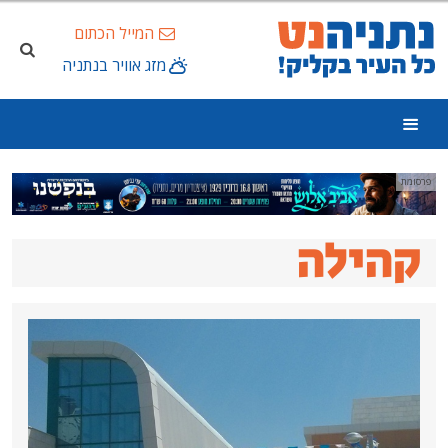
המייל הכתום
מזג אוויר בנתניה
ה