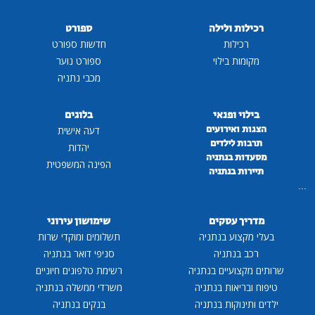
לילה
ספורט
ת
חדשות ספורט
ילוי
ספורט נוער
מכבי נתניה
פנאי
בלוגים
רועים
דעה אישית
לדים
יהדות
נתניה
הפינה המשפטית
נתניה
סקים
שימושון עירוני
 בנתניה
תשלומים ומוקדי שרות
ניה
סניפי דואר בנתניה
ים בנתניה
רשימת טלפונים חיוניים
ת בנתניה
משרדי ממשלה בנתניה
ות בנתניה
בנקים בנתניה