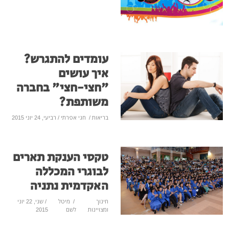
עומדים להתגרש?
איך עושים
"חצי-חצי" בחברה
משותפת?
בריאות
/
חגי אפרתי
/ רביעי, 24 יוני 2015
טקסי הענקת תארים
לבוגרי המכללה
האקדמית נתניה
חינוך
/
מיטל
/ שני, 22 יוני
ומצויינות
לשם
2015