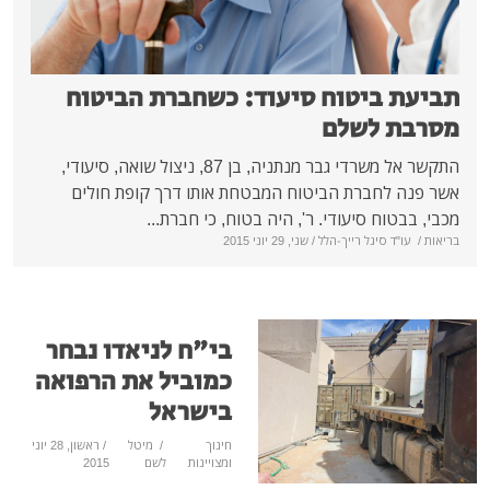
וח סיעוד: כשחברת הביטוח
לם
התקשר אל משרדי גבר מנתניה, בן 87, ניצול שואה, סיעודי,
 הביטוח המבטחת אותו דרך קופת חולים
ודי. ר', היה בטוח, כי חברת...
ייך-הלל
/ שני, 29 יוני 2015
בי"ח לניאדו נבחר
כמוביל את הרפואה
בישראל
חינוך
/
מיטל
/ ראשון, 28 יוני
ומצויינות
לשם
2015