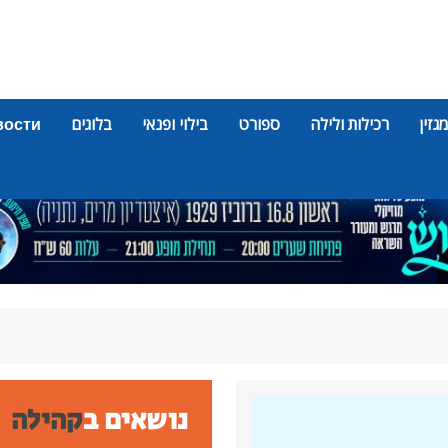
מגזין
רכילות ולילה
ספורט
בילוי ופנאי
בלוגים
вости
נושאים ב
קהילה