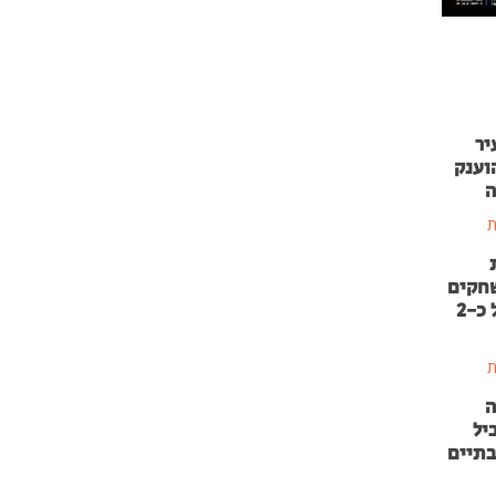
יר
וענק
ה
ת
שחקים
בהשקעה של כ-2
ת
ה
יל
בתיים