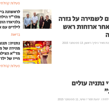
פעילות קהילתי
לראשונה בי
ם לשמירה על גזרה
מלר"ד הילד
בלניאדו הונ
אחר ארוחות ראש
לילדים עם א
בריאות
נתניה: תגוב
נת מאיר גיסין
/ ראשון, 13 ספטמבר 2015
מהירה של מ
מד"א הצילה
חייו של ילד בן
פעילות קהילתי
 נתניה עולים
"
לתית
/
יפעת תמרי
/ שישי, 11 ספטמבר 2015