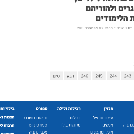
רים ולהוריהם
 הלימודים
ילת ויינשטיין
/ חמישי, 03 ספטמבר 2015
243
244
245
246
הבא
סיום
מגזין
רכילות ולילה
ספורט
בילוי ופ
הצגות וא
עיצוב וסטייל
רכילות
חדשות ספורט
נתניה
אנשים
מקומות בילוי
ספורט נוער
תרבות לי
אוכל ומתכונים
מכבי נתניה