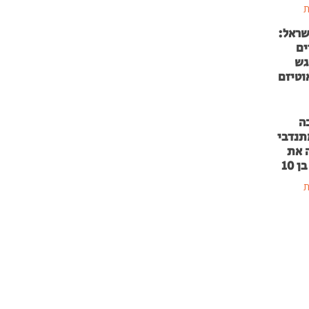
ת
שראל:
ים
גש
וטיזם
ה
תנדבי
 את
 10
ת