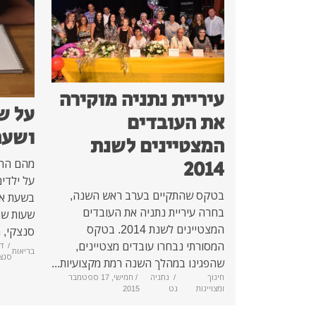
עיריית נתניה מוקירה
על ש
את העובדים
ושעת
המצטיינים לשנת
2014
מהם ההש
על ילדים
בטקס שהתקיים בערב ראש השנה,
בשעת אפ
בחרה עיריית נתניה את העובדים
שעות שה
המצטיינים לשנת 2014. בטקס
סנצקי, מ
המסורתי נבחרו עובדים מצטיינים,
/
ד
בריאות
סנצ
שהפגינו במהלך השנה רמת מקצועיות...
חינוך
/
נתניה
/ חמישי, 17 ספטמבר
ומצויינות
נט
2015