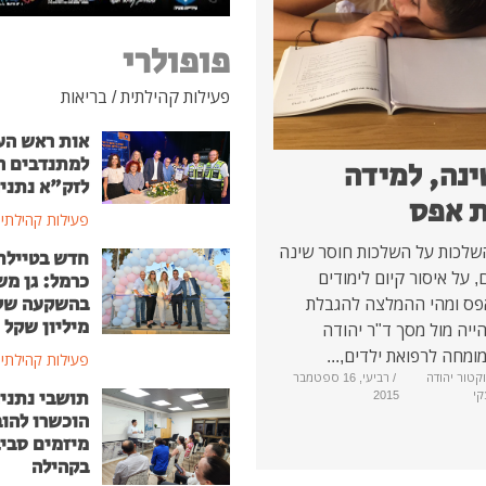
פופולרי
פעילות קהילתית
/
בריאות
אות ראש הע
למתנדבים ה
ינה, למידה
לזק"א נתני
 אפס
פעילות קהילתי
לכות על השלכות חוסר שינה
חדש בטיילת
, על איסור קיום לימודים
כרמל: גן מ
ס ומהי ההמלצה להגבלת
מיליון שקל
ייה מול מסך ד"ר יהודה
ומחה לרפואת ילדים,...
פעילות קהילתי
וקטור יהודה
/ רביעי, 16 ספטמבר
תושבי נתני
קי
2015
הוכשרו להוב
מיזמים סבי
בקהילה