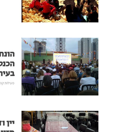
הונח
הכנס
בעיר
פעילות קהי
יין 