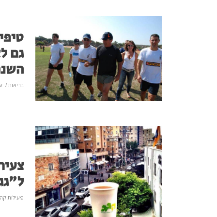
טיפי
גם ל
השנה
בריאות
/
ע
צעירי
ל"גג
פעילות קהי