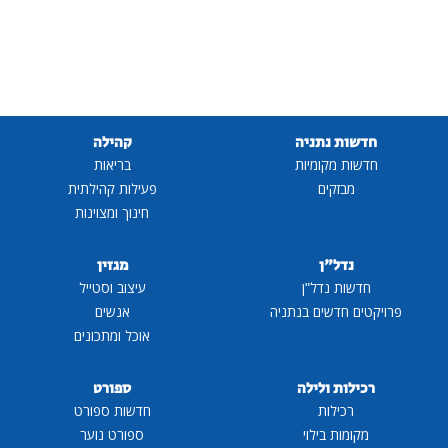
תניה
קהילה
ומיות
בריאות
ם
פעילות קהילתית
חינוך ומצוינות
ן
מגזין
דל"ן
עיצוב וסטייל
ים בנתניה
אנשים
אוכל ומתכונים
לילה
ספורט
ת
חדשות ספורט
ילוי
ספורט נוער