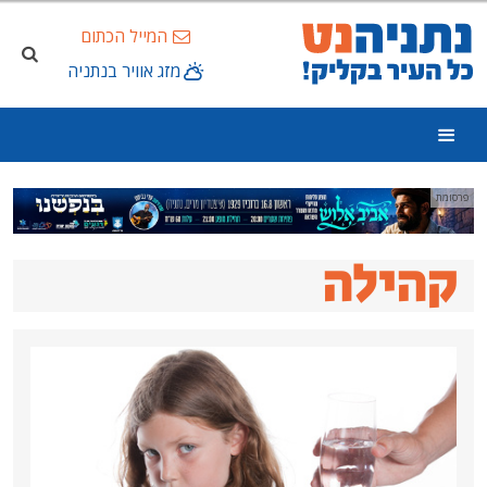
המייל הכתום
מזג אוויר בנתניה
ה