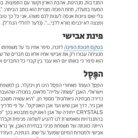
המעוז בתעלה, תחת הפגזה מצרית הוא כותב הביתה: "..
בלי שום ציונות אנסה לענות לכם משהו. אני כל כך טוב 
ופצצה לא יכניסו מורא ללבי...". (גלעד לחללי הנח"ל).
פינת אבישי
בטקס חנוכת הפינה
לזכרו, סיפר אחיו גד על משפחתו ו
מנציחה עבורו רק את אבישי אחיו אלא גם חברים של ש
הוא סיפר כי באותו יום הוא עבר בין קברי כל החברים ו
הפֶּסֶל
הפַּסׇּל העומד מאחורי הפֶּסֶל הינו חן וינקלר, בן למשפ
וישראלי. האבן "עשתה עלייה" מלאוס, במכולה שהועבר
נדירה מבחינה גיאולוגית" מספר חן. "היא עשויה משכבו
אבן גיר, דרך אבן שיש ועד אבן האוניקס". על פי מדריך
CRYSTALS ייחודה של אבן האוניקס מתבטא בכך 
בהתנגדויות ומאפשרת לנו להגיע לשלווה פנימית וקבלה 
הייתה כוונתה של משפחת פניני בבחירת האבן, אך נראה
אבישי ולמטרות המיזם שפועל על שמו. הנתינה, העזרה 