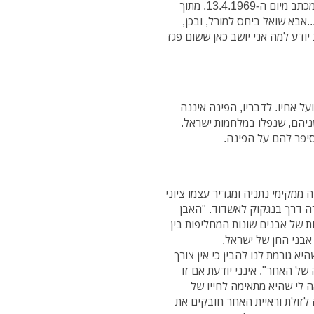
התנדבות, מנהיגות, אהבת הארץ וקשר עם התפוצות. במכתב מיום ה-13.4.1969, מתוך
.אבא שואל ביחס למורל, ובכן,
יודע למה אני יושב כאן ששום פגז
על אחיו. לדבריו, הפינה איננה
ניהם, שנפלו במלחמות ישראל.
סיפר להם על הפינה.
חה ממקימי נתניה ומגדיר עצמו ציוני
ה דרך בנגקוק לאשדוד. "האבן
ת של אבנים שונות המחליפות בין
 אבני החן של ישראל,
"שהיא גורמת לנו להבין כי אין צורך
של האחר". אינני יודעת אם זו
 לי שהיא מתאימה לחייו של
לזולת וראיית האחר חובקים את