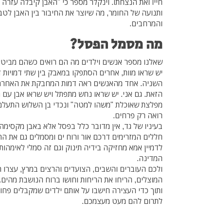
חייו ואת הנצחתו. וינקלר מספר כי "האבן קיבלה עזרה ר
ותנועה של החומר, מה שיוצר את החיבור בין האבן לטב
והמרחבים.
מה מסמל הפסל?
שאלנו מספר אנשים וילדים מה הם רואים כשהם מביטים 
יש שראו מוות, אחרים הסתפקו במאבק בין שתי דמויות 
השניה. אחד מהאנשים ראה דמות המחבקת את האחרת,
הזאת. גם אני. יש שראו נחש מתפתל ויש שראו אבן עם 
מפלצת שאוכלת "משהו למטה" ונכדי בן השלוש התעל
רואה רק פרחים.
בעיניו של גד, אין מדובר כלל בפסל אלא באבן מקסימה 
חללים המזרימים דרכם אור ורוח ים ומסמלים גם את החל
לדמיין אמא מחזיקה בידיה תינוק וגם זה סמלי לאימהות
המדינה.
ולכם העוברים והשבים, הצועדים והרצים במרץ, עצרו ר
המוצלים, הריחו את הריחות וחושו ברוח הנושבת מהים.
ותוך כדי העצירה חישבו על אותם ילדים שמקבלים פחות
לתרום להם מעט מעצמכם.