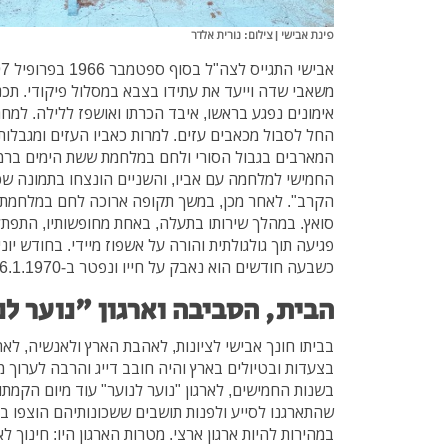
פינת אבישי | צילום: נורית אלדר
משאבי שדה וייעד את עתידו בצבא במסלול פיקודי. תכני
אימונים נפגע בראשו, איבד הכרתו ואושפז ללילה. למח
החל לסבול מכאבים עזים. למרות כאביו העזים ומגבלו
המארבים בגבול הסורי ולחם במלחמת ששת הימים ברמת
החמישי למלחמה עם אביו, והשניים הונצחו בתמונה שכ
הקרב". לאחר מכן, במשך תקופה ארוכה לחם במלחמת 
סואץ. במהלך שירותו בתעלה, באחת מחופשותיו, התפת
כשבעה חודשים הוא נאבק על חייו ונפטר ב-16.1.1970.
הבית, הסביבה וארגון "נוער ל
בביתו חונך אבישי לציונות, לאהבת הארץ ולאנשיה, ל
בצעדות ובטיולים בארץ והיה חובב דייג והרבה לערוך 
בשנות החמישים, לארגון "נוער לנוער" עוד מיום הקמתו. 
שהתארגנו לסייע ולפנות תושבים ששכונותיהם הוצפו ב
במהירות להיות ארגון ארצי. מטרות הארגון היו: חינוך ל