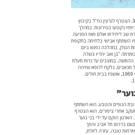
אבישי התגייס לצה"ל בסוף ספטמבר 1966 בפרופיל 97, הצטרף לגרעין נח"ל בקיבוץ
ותיו נקטעו בטירונות. במהלך
רת שב ליחידתו אולם מאז הפגיעה
תיו השתתף אבישי בלחימה בתקופת
 הגולן, במהלכה נפגש ביום
ותרתה "בן ואב יחדיו בשדה
ההתשה, במוצבים על גדות תעלת
ל מכאבים, נלקח לרופא שזיהה
פגיעה תוך גולגולתית והורה על אשפוז מיידי. בחודש יוני 1969, אושפז בבית חולים.
נוער"
אהבת הנופים והטבע. הוא השתתף
מעקב אחרי ציפורים. הוא הצטרף
הארגון הוקם על ידי בני נוער
גשם בדרום תל אביב והפך
אזרחות טובה, עזרה לזולת,