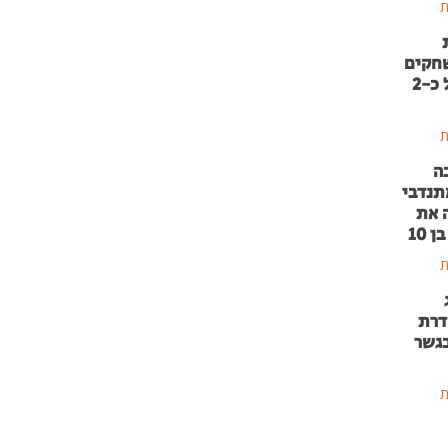
ת
שחקים
בהשקעה של כ-2
ת
ה
תנדבי
 את
 10
ת
דרת
בגשר
ת