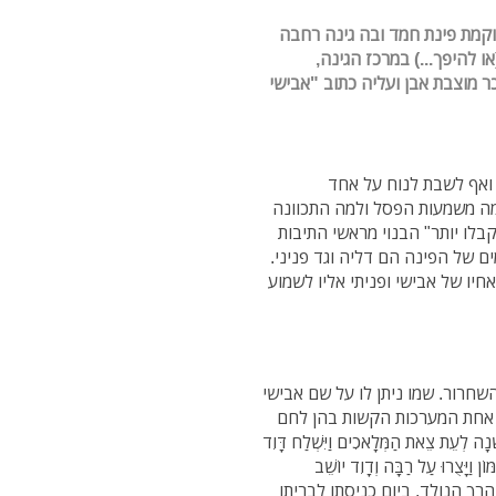
מוקמת פינת חמד ובה גינה רחבה
 להיפך...) במרכז הגינה,
ר מוצבת אבן ועליה כתוב "אבישי
 ואף לשבת לנוח על אחד
מה משמעות הפסל ולמה התכוונה
ו יותר" הבנוי מראשי התיבות
 של הפינה הם דליה וגד פניני.
אחיו של אבישי ופניתי אליו לשמוע
עיצומה של מלחמת השחרור. שמו ניתן לו על שם אבישי
. אחת המערכות הקשות בהן לחם
ְעֵת צֵאת הַמְּלָאכִים וַיִּשְׁלַח דָּוִד
וֹן וַיָּצֻרוּ עַל רַבָּה וְדָוִד יוֹשֵׁב
רי היוולדו של הרך הנולד, ביום כניסתו לבריתו