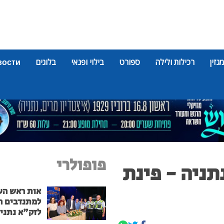
מגזין
רכילות ולילה
ספורט
בילוי ופנאי
בלוגים
вости
פופולרי
תניה - פינת
אות ראש הע
למתנדבים ה
לזק"א נתני