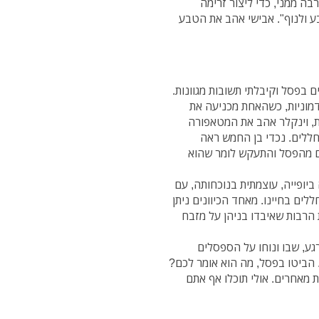
בה ממני, כדי ליצור זרימה
ע ולנוף". אבישי אהב את הטבע
בפסל וקיבלתי תשובות מגוונות.
דמוניות, כשהאחת מכניעה את
 וינקלר אהב את המטאפורה
חללים. נכדי בן החמש ראה
ם מהפסל והתעקש לומר שהוא
ביופייה, עוצמתית בנוכחותה, עם
לים בחיינו. מאחד הכיוונים ניתן
 הרבות שאיבדו בניהן על מזבח
גע, שבו ונוחו על הספסלים
 הביטו בפסל, מה הוא אומר לכם?
 מאחרים. אולי תוכלו אף אתם