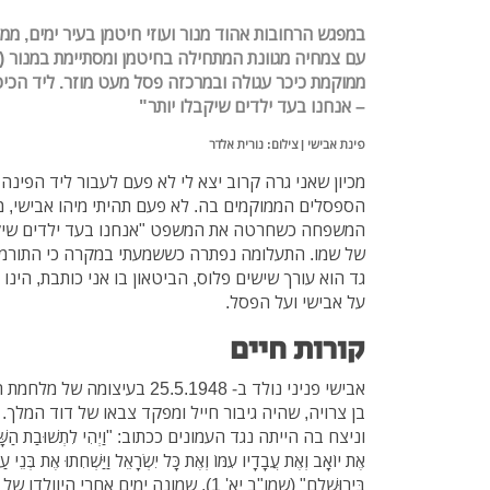
במפגש הרחובות אהוד מנור ועוזי חיטמן בעיר ימים, מ
עם צמחיה מגוונת המתחילה בחיטמן ומסתיימת במנור (או
ממוקמת כיכר עגולה ובמרכזה פסל מעט מוזר. ליד הכיכ
– אנחנו בעד ילדים שיקבלו יותר"
פינת אבישי | צילום: נורית אלדר
מכיון שאני גרה קרוב יצא לי לא פעם לעבור ליד הפינה
הספסלים הממוקמים בה. לא פעם תהיתי מיהו אבישי, 
המשפחה כשחרטה את המשפט "אנחנו בעד ילדים שיקבל
של שמו. התעלומה נפתרה כששמעתי במקרה כי התורמים
גד הוא עורך שישים פלוס, הביטאון בו אני כותבת, הינו 
על אבישי ועל הפסל.
קורות חיים
אבישי פניני נולד ב- 25.5.1948 ב
בן צרויה, שהיה גיבור חייל ומפקד צבאו של דוד המלך
וניצח בה הייתה נגד העמונים ככתוב: "וַיְהִי לִתְשׁוּבַת הַשָּׁנָה ל
אֶת יוֹאָב וְאֶת עֲבָדָיו עִמּוֹ וְאֶת כָּל יִשְׂרָאֵל וַיַּשְׁחִתוּ אֶת בְּנֵי עַמּ
בִּירוּשָׁלִָם" (שמו"ב יא' 1). שמונה ימים אח