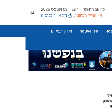
כ"ו אב התשפ"ו | ראשון, 09 אוגוסט 2026
המייל הכתום
/
מזג אוויר בנתניה
но
nouvelles
מדריך עסקים
יר
וענק
ה