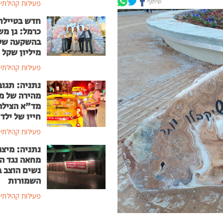
שיתוף
פעילות קהילתי
חדש בטיילת
כרמל: גן מ
מיליון שקל
פעילות קהילתי
נתניה: תגוב
מהירה של מ
מד"א הצילה
חייו של ילד בן
פעילות קהילתי
נתניה: מיצג
מחאה נגד ה
נשים הוצב 
השמורות
פעילות קהילתי