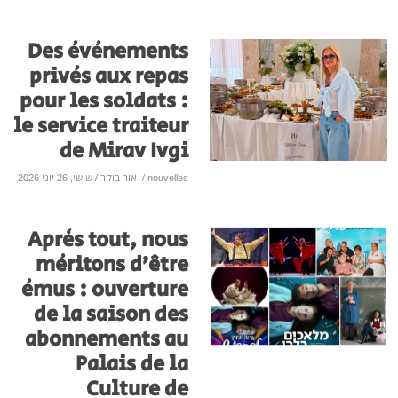
Des événements
privés aux repas
pour les soldats :
le service traiteur
de Mirav Ivgi
nouvelles
/
אור בוקר
/ שישי, 26 יוני 2026
Après tout, nous
méritons d’être
émus : ouverture
de la saison des
abonnements au
Palais de la
Culture de