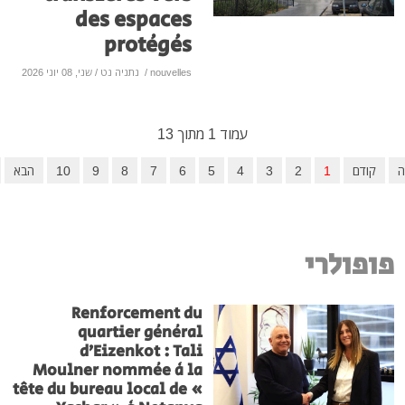
des espaces
protégés
nouvelles
/
נתניה נט
/ שני, 08 יוני 2026
עמוד 1 מתוך 13
דם
1
2
3
4
5
6
7
8
9
10
הבא
סיום
ולרי
Renforcement du
quartier général
d’Eizenkot : Tali
Moulner nommée à la
tête du bureau local de «