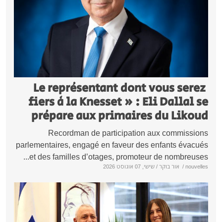
Le représentant dont vous sere
fiers à la Knesset » : Eli Dallal 
prépare aux primaires du Liko
Recordman de participation aux commissi
parlementaires, engagé en faveur des enfants évac
et des familles d’otages, promoteur de nombreuses
nouve
/
אור בוקר
/ שישי, 07 אוגוסט 2026