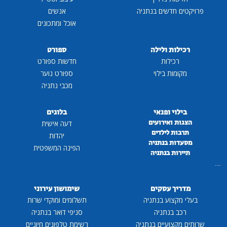
פרויקטים חדשים בנתניה
אנשים
אוכל ומתכונים
רכילות ולילה
ספורט
רכילות
חדשות ספורט
מקומות בילוי
ספורט נוער
מכבי נתניה
בילוי ופנאי
בלוגים
הצגות ואירועים
דעה אישית
תרבות לילדים
יהדות
מסעדות בנתניה
הפינה המשפטית
תיירות בנתניה
מדריך עסקים
שימושון עירוני
בעלי מקצוע בנתניה
תשלומים ומוקדי שרות
רכב בנתניה
סניפי דואר בנתניה
שרותים מקצועיים בנתניה
רשימת טלפונים חיוניים