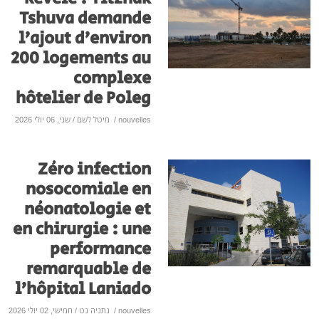
Tshuva demande
l’ajout d’environ
200 logements au
complexe
hôtelier de Poleg
nouvelles
/
מיטל לשם
/ שני, 06 יולי 2026
Zéro infection
nosocomiale en
néonatologie et
en chirurgie : une
performance
remarquable de
l’hôpital Laniado
nouvelles
/
נתניה נט
/ חמישי, 02 יולי 2026