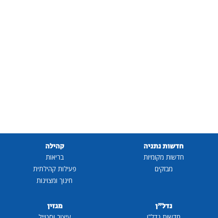
חדשות נתניה
קהילה
חדשות מקומיות
בריאות
מבזקים
פעילות קהילתית
חינוך ומצוינות
נדל"ן
מגזין
חדשות נדל"ן
עיצוב וסטייל