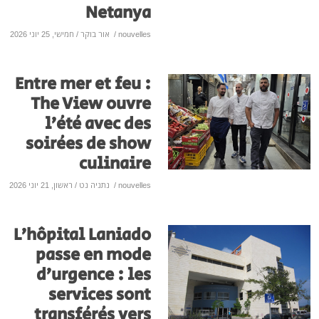
Netanya
nouvelles
/
אור בוקר
/ חמישי, 25 יוני 2026
Entre mer et feu :
The View ouvre
l’été avec des
soirées de show
culinaire
nouvelles
/
נתניה נט
/ ראשון, 21 יוני 2026
L’hôpital Laniado
passe en mode
d’urgence : les
services sont
transférés vers