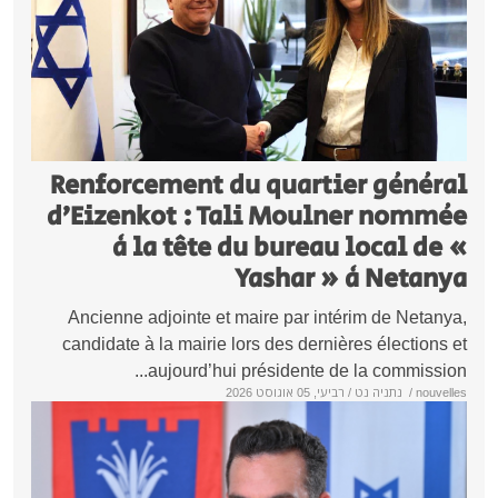
Renforcement du quartier génér
d’Eizenkot : Tali Moulner nomm
à la tête du bureau local de
Yashar » à Netan
Ancienne adjointe et maire par intérim de Netan
candidate à la mairie lors des dernières élections
aujourd’hui présidente de la commission
nouve
/
נתניה נט
/ רביעי, 05 אוגוסט 2026