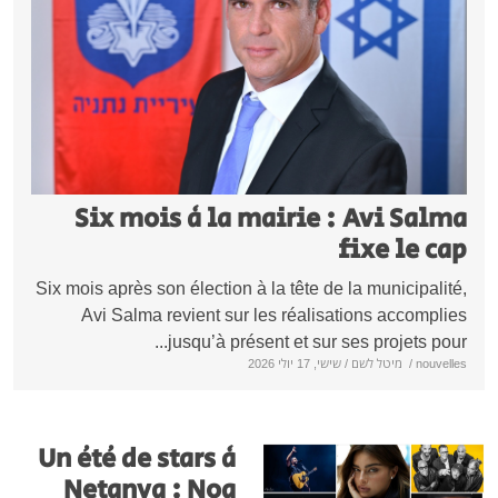
Six mois à la mairie : Avi Sal
fixe le c
Six mois après son élection à la tête de la municipali
Avi Salma revient sur les réalisations accompl
jusqu’à présent et sur ses projets pour
nouve
/
מיטל לשם
/ שישי, 17 יולי 2026
Un été de stars à
Netanya : Noa