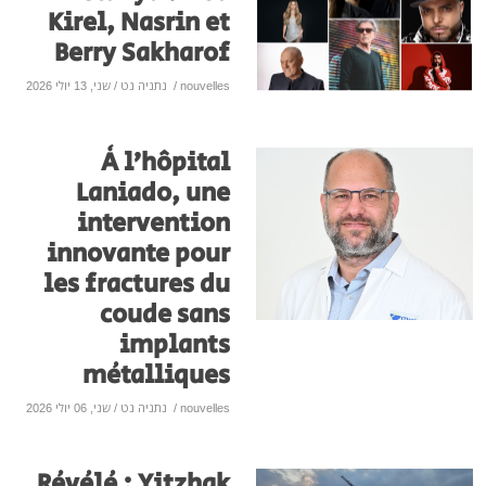
Kirel, Nasrin et
Berry Sakharof
nouvelles
/
נתניה נט
/ שני, 13 יולי 2026
À l’hôpital
Laniado, une
intervention
innovante pour
les fractures du
coude sans
implants
métalliques
nouvelles
/
נתניה נט
/ שני, 06 יולי 2026
Révélé : Yitzhak