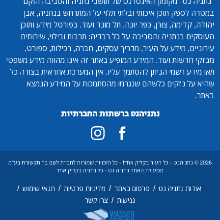
 האינטרנט של תושבי נתניה והסביבה הוקם
איכותי ובלתי תלוי על המתרחש בנתניה, אבן
ן, כפר יונה, תל מונד ועוד. בפורטל מידע ותוכן
הסביבה על כל רבדיה: תרבות ובילוי, שירותים
ל העיר, מדריך עסקים, חברה, רכילות, ספורט,
. המידע המופיע באתר זה אינו מהווה מידע משפטי
ניתן להסתמך עליו. אין המערכת אחראית בצורה כל
לשהם שנגרמו מהסתמכות על המידע הנמצא
נתניהנט ברשתות החברתיות
כל העיר בקליק אחד! - כל הזכויות שמורות לחברת לשם בר תקשורת בע"מ
פעילת האתר נתניה נט - כל נתניה בקליק אחד
/
/
/
/
פרסום באתר
מדיניות פרטיות
תנאי שימוש
/
נגישות
צרו קשר