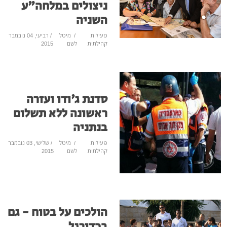
ניצולים במלחה"ע
השניה
פעילות
/
מיטל
/ רביעי, 04 נובמבר
קהילתית
לשם
2015
סדנת ג'ודו ועזרה
ראשונה ללא תשלום
בנתניה
פעילות
/
מיטל
/ שלישי, 03 נובמבר
קהילתית
לשם
2015
הולכים על בטוח - גם
בכדורגל