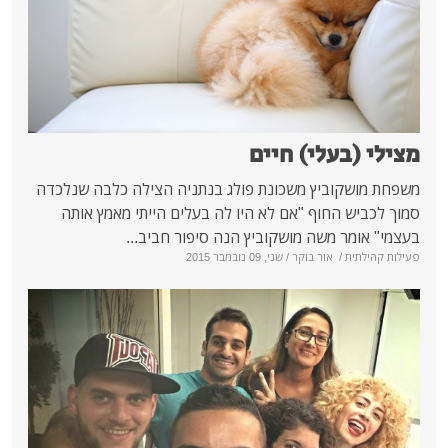
י) חיים
ץ משכונת פולג בנתניה הצילה כלבה שנלכדה
ף "אם לא היו לה בעלים הייתי מאמץ אותה
ה מושקוביץ הנה סיפור חביב...
ור בוקר
/ שני, 09 נובמבר 2015