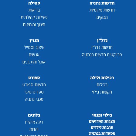
תניה
קהילה
ומיות
בריאות
ם
פעילות קהילתית
חינוך ומצוינות
ן
מגזין
דל"ן
עיצוב וסטייל
ים בנתניה
אנשים
אוכל ומתכונים
לילה
ספורט
ת
חדשות ספורט
ילוי
ספורט נוער
מכבי נתניה
פנאי
בלוגים
רועים
דעה אישית
לדים
יהדות
נתניה