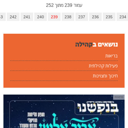
עמוד 239 מתוך 252
237
238
239
240
241
242
243
הבא
סיום
קהילה
ית