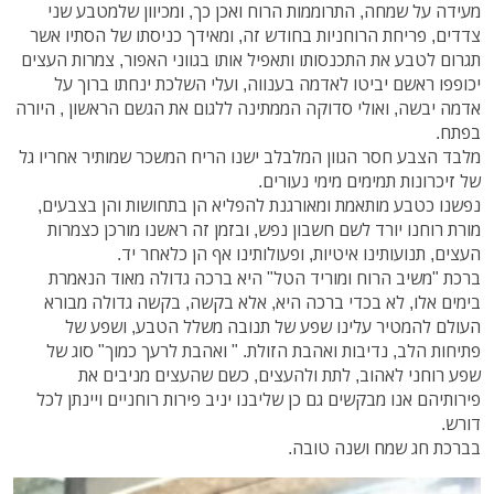
מעידה על שמחה, התרוממות הרוח ואכן כך, ומכיוון שלמטבע שני
צדדים, פריחת הרוחניות בחודש זה, ומאידך כניסתו של הסתיו אשר
תגרום לטבע את התכנסותו ותאפיל אותו בגווני האפור, צמרות העצים
יכופפו ראשם יביטו לאדמה בענווה, ועלי השלכת ינחתו ברוך על
אדמה יבשה, ואולי סדוקה הממתינה ללגום את הגשם הראשון , היורה
בפתח.
מלבד הצבע חסר הגוון המלבלב ישנו הריח המשכר שמותיר אחריו גל
של זיכרונות תמימים מימי נעורים.
נפשנו כטבע מותאמת ומאורגנת להפליא הן בתחושות והן בצבעים,
מורת רוחנו יורד לשם חשבון נפש, ובזמן זה ראשנו מורכן כצמרות
העצים, תנועותינו איטיות, ופעולותינו אף הן כלאחר יד.
ברכת "משיב הרוח ומוריד הטל" היא ברכה גדולה מאוד הנאמרת
בימים אלו, לא בכדי ברכה היא, אלא בקשה, בקשה גדולה מבורא
העולם להמטיר עלינו שפע של תנובה משלל הטבע, ושפע של
פתיחות הלב, נדיבות ואהבת הזולת. " ואהבת לרעך כמוך" סוג של
שפע רוחני לאהוב, לתת ולהעצים, כשם שהעצים מניבים את
פירותיהם אנו מבקשים גם כן שליבנו יניב פירות רוחניים ויינתן לכל
דורש.
בברכת חג שמח ושנה טובה.