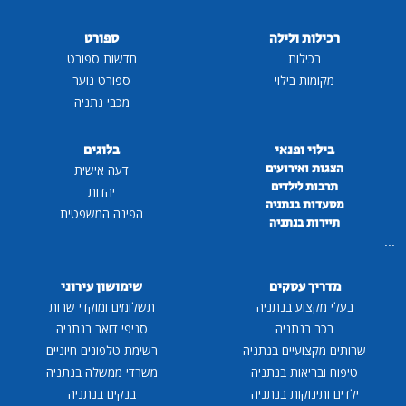
רכילות ולילה
ספורט
רכילות
חדשות ספורט
מקומות בילוי
ספורט נוער
מכבי נתניה
בילוי ופנאי
בלוגים
הצגות ואירועים
דעה אישית
תרבות לילדים
יהדות
מסעדות בנתניה
הפינה המשפטית
תיירות בנתניה
...
מדריך עסקים
שימושון עירוני
בעלי מקצוע בנתניה
תשלומים ומוקדי שרות
רכב בנתניה
סניפי דואר בנתניה
שרותים מקצועיים בנתניה
רשימת טלפונים חיוניים
טיפוח ובריאות בנתניה
משרדי ממשלה בנתניה
ילדים ותינוקות בנתניה
בנקים בנתניה