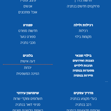
חדשות נדל"ן
עיצוב וסטייל
פרויקטים חדשים בנתניה
אנשים
אוכל ומתכונים
רכילות ולילה
ספורט
רכילות
חדשות ספורט
מקומות בילוי
ספורט נוער
מכבי נתניה
בילוי ופנאי
בלוגים
הצגות ואירועים
דעה אישית
תרבות לילדים
יהדות
מסעדות בנתניה
הפינה המשפטית
תיירות בנתניה
...
מדריך עסקים
שימושון עירוני
בעלי מקצוע בנתניה
תשלומים ומוקדי שרות
רכב בנתניה
סניפי דואר בנתניה
שרותים מקצועיים בנתניה
רשימת טלפונים חיוניים