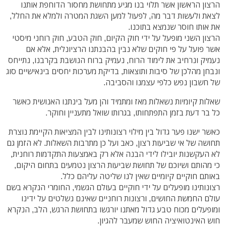
הרצון הראשון אשר תלוי בנו מגיע מתחושת מחסור הדוחפת אותנו
לצאת ולעשות דבר מה, לפעול למען השגת המטרה ולמלא את החלל,
את אותו חוסר שנמצא בתוכנו.
הרצון השני מופעל על ידי חוק הקיום, חוק הטבע, חוק רוחני מיסטי
אשר פועל על פי חוקים שלא נבין בהבנתנו הרציונלית, אלא אם
נעמיק ונרחיב את לימוד הרוח, נעמיק ברוח הנושבת בקרבנו, נתייחס
ונבחן מהלכן של סיבות ותוצאות, בדיקת מערכות יחסים בינאישיים סוג
של חשבון נפש כלפי עצמנו והסביבה.
שאלות קיומיות נשאלות מאז ומתמיד והן מעל בינתנו האנושית כאשר
כל בר דעת בזמן התפתחותו, בגרותו שואל מתעניין וחוקר.
כאשר ישנו פער גדול בין מילוי רצונותינו לבין המציאות הקיימת נוצרת
תחושה של אי שביעות רצון, כאב ועל כן מתרבות השאלות. לא הזמן גם
לא העקשנות יובילו לידי הבנה אלא רק באמצעות התקדמות רוחנית,
כי מהותם ושיוכם של תחושת שביעות הרצון נטמעים בתחום היקום,
באותם חוקיים קיומיים שאין לנו שליטה עליהם כלל.
רצונותינו מופעלים על ידי חוקיים בעולם הגשמי, החומרי הנקרא בשם
עולם החמשת החושים, ורצונות רוחניים שאינם נשלטים על ידינו
ומופעלים מכוח טבע גדול מאתנו יורגשו בתחושת הרגש, הלב, הנקרא
חוש האינטואיציה החוש שמעבר להגיון.