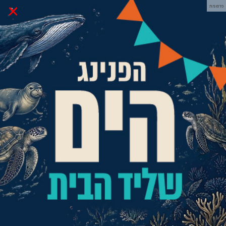
×
פרסומת