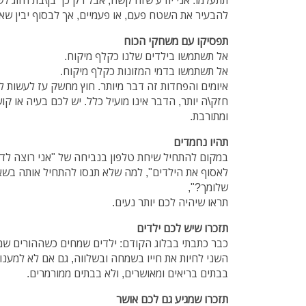
תתעלמו. אני יודע שזה קשה, אבל רק כך בן\בת הזוג לש
להבעיר את השטח פעם, או פעמיים, אך לבסוף יבין שאת
תפסיקו עם משחקי הכוח
אל תשתמשו בילדים שלנו כקלף מיקוח.
אל תשתמשו בדמי המזונות כקלף מיקוח.
איומים והפחדות זה דבר מיותר. חוץ מחשק עז לעשות ל
חזק\ה יותר, הדבר אינו מועיל כלל. יש לכם בעיה או קו
ומתורבת.
תהיו נחמדים
במקום להתחיל שיחת טלפון בנביחה של "אני רוצה לדב
לאסוף את הילדים", למה שלא תנסו להתחיל אותה בשא
שלומך?",
תראו שיהיה לכם יותר נעים.
תזכרו שיש לכם ילדים
כבר כתבתי בבלוג הקודם: ילדים שמחים כשההורים שמ
השני לחיות את חייו בשמחה ובשלווה, גם אם לא למענו\ה
בבתים בריאים ומאושרים, ולא בבתים ממורמרים.
תזכרו שמגיע גם לכם אושר