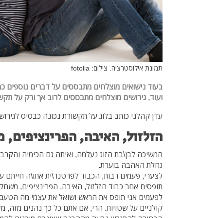
תמונת אילוסטרציה. צילום: fotolia
בעוד נישואים מוצלחים מתבססים על דברים נוספים כמו
ועוד, גירושים מוצלחים מתבססים לרוב אך ורק על תקש
עדן קהלני כותב בלוג על תקשורת נכונה כבסיס לגירוש
הזלזול, האיבה, הפרינציפים, 
המשיכה לבן\בת הזוג נעלמה, ואיתה גם הכימיה והק
גחלת האהבה בוערת.
לצערי, פעמים רבות, הכבוד לפרטנר\ית אתו\ה חייתם עד
תופסים אחר כבוד הזלזול, האיבה, הפרינציפים, משחקי
לפעמים אני תופס את הראש ושואל את עצמי מה הטעם ב
קולניים על שטויות. הרי, אם אתם כל כך נהנים מזה, 