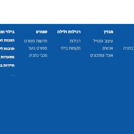
מגזין
רכילות ולילה
ספורט
בילוי ופ
הצגות וא
עיצוב וסטייל
רכילות
חדשות ספורט
נתניה
אנשים
מקומות בילוי
ספורט נוער
תרבות לי
אוכל ומתכונים
מכבי נתניה
מסעדות ב
תיירות ב
...