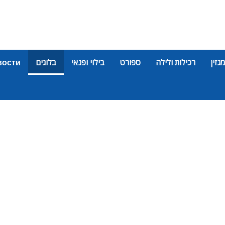
מגזין
רכילות ולילה
ספורט
בילוי ופנאי
בלוגים
вости