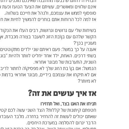
הבחירה להתגרש נבעה מההבנה שאינכם מוכנים להמשיך
אינם שלווים ומאושרים, עשיתם את הצעד הנועז וכעת 
סופסוף לממש את עצמכם, ולנהל את חייכם בשלווה.
אז למה לכל הרוחות אתם בוחרים להמשיך לחיות את חי
בשיחות שלי עם גרושים וגרושות, רבים העלו את הנקוד
הקשר שלהם עם בן\בת הזוג לשעבר בצורה מכבדת, אך
מעוניין בכך?
אענה על כך במשל: פעם ראיתם שני ילדים מתקוטטים
בשתי דרכים. האחת, ילד אחד יחליט לוותר ולהיות "בוג
השנית, התערבות של מבוגר אחראי.
הנמשל: אם בן\ בת הזוג שלך לא מפסיק\ה לחתור לריבים
אם לא תיקחו את עצמכם בידיים, מבוגר אחראי בדמות 
לא מיותר?
אז איך עושים את זה?
תניחו את האגו בצד, ואל תחזירו
חטפתם קיתונות של קללות? הצד השני עשה לכם קטע 
שאתם יכולים לעשות זה להחזיר בחזרה. מלבד העובדה 
הדבר יגרום להסלמה במערכת היחסים.