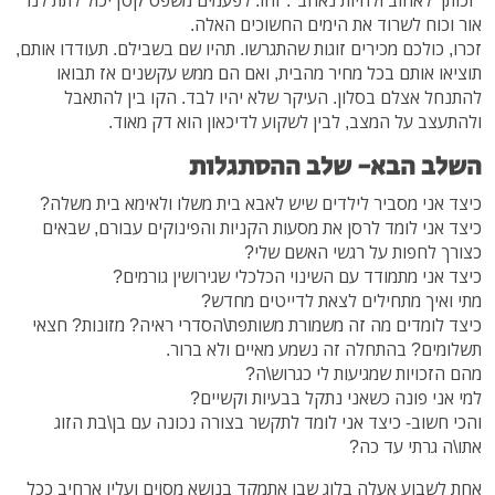
אור וכוח לשרוד את הימים החשוכים האלה.
זכרו, כולכם מכירים זוגות שהתגרשו. תהיו שם בשבילם. תעודדו אותם,
תוציאו אותם בכל מחיר מהבית, ואם הם ממש עקשנים אז תבואו
להתנחל אצלם בסלון. העיקר שלא יהיו לבד. הקו בין להתאבל
ולהתעצב על המצב, לבין לשקוע לדיכאון הוא דק מאוד.
השלב הבא- שלב ההסתגלות
כיצד אני מסביר לילדים שיש לאבא בית משלו ולאימא בית משלה?
כיצד אני לומד לרסן את מסעות הקניות והפינוקים עבורם, שבאים
כצורך לחפות על רגשי האשם שלי?
כיצד אני מתמודד עם השינוי הכלכלי שגירושין גורמים?
מתי ואיך מתחילים לצאת לדייטים מחדש?
כיצד לומדים מה זה משמורת משותפת\הסדרי ראיה? מזונות? חצאי
תשלומים? בהתחלה זה נשמע מאיים ולא ברור.
מהם הזכויות שמגיעות לי כגרוש\ה?
למי אני פונה כשאני נתקל בבעיות וקשיים?
והכי חשוב- כיצד אני לומד לתקשר בצורה נכונה עם בן\בת הזוג
אתו\ה גרתי עד כה?
אחת לשבוע אעלה בלוג שבו אתמקד בנושא מסוים ועליו ארחיב ככל