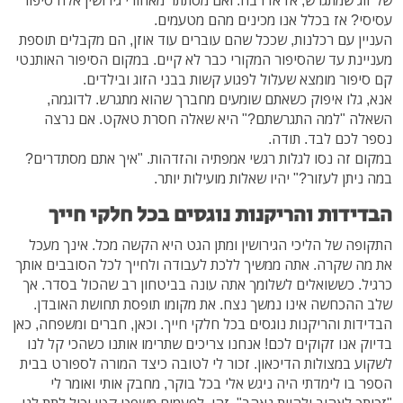
עסיסי? אז בכלל אנו מכינים מהם מטעמים.
העניין עם רכלנות, שככל שהם עוברים עוד אוזן, הם מקבלים תוספת
מעניינת עד שהסיפור המקורי כבר לא קיים. במקום הסיפור האותנטי
קם סיפור מומצא שעלול לפגוע קשות בבני הזוג ובילדים.
אנא, גלו איפוק כשאתם שומעים מחברך שהוא מתגרש. לדוגמה,
השאלה "למה התגרשתם?" היא שאלה חסרת טאקט. אם נרצה
נספר לכם לבד. תודה.
במקום זה נסו לגלות רגשי אמפתיה והזדהות. "איך אתם מסתדרים?
במה ניתן לעזור?" יהיו שאלות מועילות יותר.
הבדידות והריקנות נוגסים בכל חלקי חייך
התקופה של הליכי הגירושין ומתן הגט היא הקשה מכל. אינך מעכל
את מה שקרה. אתה ממשיך ללכת לעבודה ולחייך לכל הסובבים אותך
כרגיל. כששואלים לשלומך אתה עונה בביטחון רב שהכול בסדר. אך
שלב ההכחשה אינו נמשך נצח. את מקומו תופסת תחושת האובדן.
הבדידות והריקנות נוגסים בכל חלקי חייך. וכאן, חברים ומשפחה, כאן
בדיוק אנו זקוקים לכם! אנחנו צריכים שתרימו אותנו כשהכי קל לנו
לשקוע במצולות הדיכאון. זכור לי לטובה כיצד המורה לספורט בבית
הספר בו לימדתי היה ניגש אלי בכל בוקר, מחבק אותי ואומר לי
"זכותך לאהוב ולהיות נאהב". זהו. לפעמים משפט קטן יכול לתת לנו