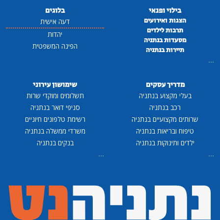
בילוי ופנאי
בלוגים
הצגות ואירועים
דעה אישית
תרבות לילדים
יהדות
מסעדות בנתניה
הפינה המשפטית
תיירות בנתניה
...
מדריך עסקים
שימושון עירוני
בעלי מקצוע בנתניה
תשלומים ומוקדי שרות
רכב בנתניה
סניפי דואר בנתניה
שרותים מקצועיים בנתניה
רשימת טלפונים חיוניים
טיפוח ובריאות בנתניה
משרדי ממשלה בנתניה
ילדים ותינוקות בנתניה
בנקים בנתניה
...
...