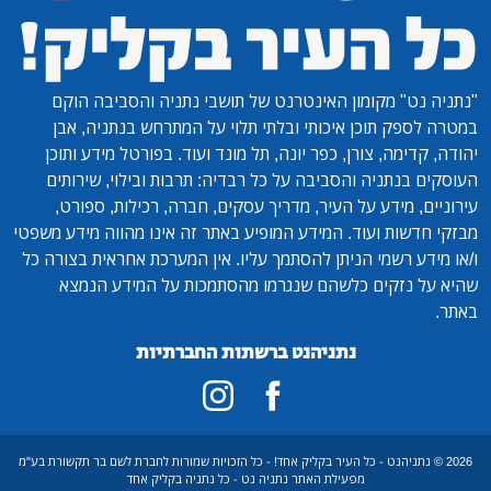
"נתניה נט"
מקומון האינטרנט של תושבי נתניה והסביבה הוקם
במטרה לספק תוכן איכותי ובלתי תלוי על המתרחש בנתניה, אבן
יהודה, קדימה, צורן, כפר יונה, תל מונד ועוד. בפורטל מידע ותוכן
העוסקים בנתניה והסביבה על כל רבדיה: תרבות ובילוי, שירותים
עירוניים, מידע על העיר, מדריך עסקים, חברה, רכילות, ספורט,
מבזקי חדשות ועוד. המידע המופיע באתר זה אינו מהווה מידע משפטי
ו/או מידע רשמי הניתן להסתמך עליו. אין המערכת אחראית בצורה כל
שהיא על נזקים כלשהם שנגרמו מהסתמכות על המידע הנמצא
באתר.
נתניהנט ברשתות החברתיות
2026 © נתניהנט - כל העיר בקליק אחד! - כל הזכויות שמורות לחברת לשם בר תקשורת בע"מ
מפעילת האתר נתניה נט - כל נתניה בקליק אחד