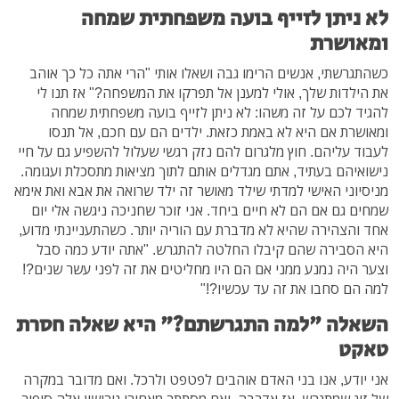
לא ניתן לזייף בועה משפחתית שמחה
ומאושרת
כשהתגרשתי, אנשים הרימו גבה ושאלו אותי "הרי אתה כל כך אוהב
את הילדות שלך, אולי למענן אל תפרקו את המשפחה?" אז תנו לי
להגיד לכם על זה משהו: לא ניתן לזייף בועה משפחתית שמחה
ומאושרת אם היא לא באמת כזאת. ילדים הם עם חכם, אל תנסו
לעבוד עליהם. חוץ מלגרום להם נזק רגשי שעלול להשפיע גם על חיי
נישואיהם בעתיד, אתם מגדלים אותם לתוך מציאות מתסכלת ועגומה.
מניסיוני האישי למדתי שילד מאושר זה ילד שרואה את אבא ואת אימא
שמחים גם אם הם לא חיים ביחד. אני זוכר שחניכה ניגשה אלי יום
אחד והצהירה שהיא לא מדברת עם הוריה יותר. כשהתעניינתי מדוע,
היא הסבירה שהם קיבלו החלטה להתגרש. "אתה יודע כמה סבל
וצער היה נמנע ממני אם הם היו מחליטים את זה לפני עשר שנים?!
למה הם סחבו את זה עד עכשיו?!"
השאלה "למה התגרשתם?" היא שאלה חסרת
טאקט
אני יודע, אנו בני האדם אוהבים לפטפט ולרכל. ואם מדובר במקרה
של זוג שמתגרש, אז אדרבה. ואם מסתתר מאחורי גירושין אלה סיפור