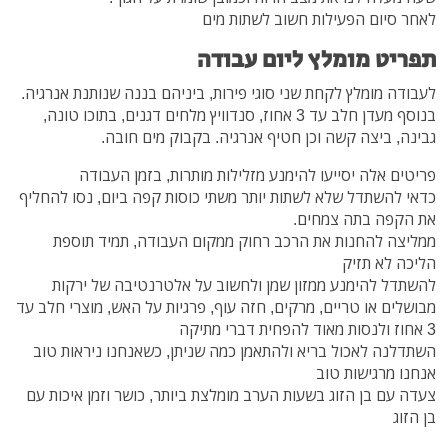
לאחר סיום הפעילות חשוב לשתות מים
תפריט מומלץ ליום עבודה
לעבודה מומלץ לקחת שני סוגי פירות, ביניהם בננה שנותנת אנרגיה.
בנוסף מעדן חלב עד 3 אחוז, סנדוויץ מלחים דגנים, בתוכו טונה,
גבינה, ביצה קשה וכן חטיף אנרגיה.
בקבוק מים חובה.
פריטים אלה יסייעו להימנע מזלילות מותרות, בזמן העבודה
כדאי להשתדל שלא לשתות יותר משתי כוסות קפה ביום, נסו להחליף
את הקפה בתה צמחים.
ממליצה להחנות את הרכב רחוק ממקום העבודה, תמיד תוספת
הליכה לא תזיק
להשתדל להימנע ממזון שמן ולחשוב על אלטרנטיבה של ירקות
מבושלים או טריים, מרקים, חזה עוף, פרגיות על האש, מוצרי חלב עד
3 אחוז ולנסות מאוד להפחית דברי מתיקה
השתדלנה לאכול בריא ולהתאמן כמה שניתן, כשאנחנו ניראות טוב
אנחנו מרגישות טוב
צעדה עם בן הזוג בשעות הערב מומלצת ביותר, כושר וזמן איכות עם
בן הזוג