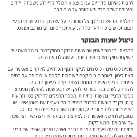
לרבות מאיתנו סדר יום עמוס וצפוף הכולל קריירה, משפחה, ילדים
והיכולת לשלב הכל ולא לוותר על שום דבר.
המלצתי הראשונה לכן: אל תוותרנה על עצמיכן. ברגע שויתרתן על
רצונותכן שום כוח לא יוכל להניע אתכן לסיום יום מורכב ועמוס.
ניצול שעות הבוקר
המלצתי, לנסות לאמץ את שעות הבוקר המוקדמות. ניצול שעה של
השקמה מוקדמת כדאית ביותר, ועושה לנו את היום.
שתיית כוס מים - כוס מים לניקוי הגוף הכרחית, לא קרים ואפשרי עם
קצת לימון, לאחריה כוס קפה לאוהבות הקפה או כוס תה על בסיס
צמחים, בליווי השתיה החמה הצצה קלה לעיתון הבוקר.
להזדרז, לשים בגד ספורט ולהקדיש רבע שעה לפעילות גופנית:
מספר תרגילי גמישות ומתיחות, מספר תרגילים לחיזוק בטן וזרועות
(ניתן לקבל הוראות לתרגול מפגישה חד פעמית עם מאמן אישי, או
"אימוץ"תרגילים מתוך ידע, תוכניות כושר בטלויזיה ואינטרנט.
כמובן שלמי שמתאפשר מומלצת צעדת בוקר או ריצה של חצי שעה
עד ארבעים וחמש דקות.
פתיחת יום עם פעילות גופנית נכונה ואינטנסיבית, אפילו של רבע
שעה מעלה לנו את מצב הרוח וכמובן שומרת על הגוף.