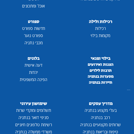
אוכל ומתכונים
רכילות ולילה
ספורט
רכילות
חדשות ספורט
מקומות בילוי
ספורט נוער
מכבי נתניה
בילוי ופנאי
בלוגים
הצגות ואירועים
דעה אישית
תרבות לילדים
יהדות
מסעדות בנתניה
הפינה המשפטית
תיירות בנתניה
...
מדריך עסקים
שימושון עירוני
בעלי מקצוע בנתניה
תשלומים ומוקדי שרות
רכב בנתניה
סניפי דואר בנתניה
שרותים מקצועיים בנתניה
רשימת טלפונים חיוניים
טיפוח ובריאות בנתניה
משרדי ממשלה בנתניה