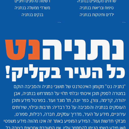
שרותים מקצועיים בנתניה
רשימת טלפונים חיוניים
טיפוח ובריאות בנתניה
משרדי ממשלה בנתניה
ילדים ותינוקות בנתניה
בנקים בנתניה
...
...
"נתניה נט"
מקומון האינטרנט של תושבי נתניה והסביבה הוקם
במטרה לספק תוכן איכותי ובלתי תלוי על המתרחש בנתניה, אבן
יהודה, קדימה, צורן, כפר יונה, תל מונד ועוד. בפורטל מידע ותוכן
העוסקים בנתניה והסביבה על כל רבדיה: תרבות ובילוי, שירותים
עירוניים, מידע על העיר, מדריך עסקים, חברה, רכילות, ספורט,
מבזקי חדשות ועוד. המידע המופיע באתר זה אינו מהווה מידע משפטי
ו/או מידע רשמי הניתן להסתמך עליו. אין המערכת אחראית בצורה כל