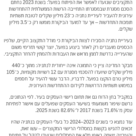
התקציבים שנועדו לאפשר את הפיתוח בפועל: בשנת 2023 נחתם
הסכם מסגרת שבמסגרתו התחייבה הרשות הממשלתית להתחדשות
עירונית להעביר לעיריית נתניה כ־23 מיליון שקלים לטובת תשתיות
תומכות התחדשות – אך עד למועד הביקורת מומשו רק כ־3.5 מיליון
שקלים.
בעיריית נתניה הסבירו לצוות הביקורת כי מודל התקצוב הקיים, שלפיו
הכספים מועברים רק לאחר ביצוע בפועל, יוצר קושי תזרימי משום
שהעירייה נדרשת לממן מראש את העבודות ולהמתין להחזר התקציבי.
מבקר המדינה ציין כי התמונה אינה ייחודית לנתניה: מתוך כ־440
מיליון שקלים שיועדו להסכמי מסגרת עם 12 רשויות מקומיות, כ־105
מיליון טרם הוקצו בפועל. לדבריו, הדבר עשוי להעיד על חסמים
במימוש תשתיות הדרושות לקידום ההתחדשות העירונית.
במקביל בחן הדוח גם את תחום רישוי העסקים בעיר. לפי הנתונים,
נרשם שיפור משמעותי בשיעור העסקים שפועלים עם אישור לפתיחת
עסק מ־71.6% בשנת 2017 ל־82.6% בשנת 2025.
עוד נמצא כי בשנים 2023–2024 כל בעלי העסקים בנתניה שהיו
זכאים להגיש בקשות במסלולי הרישוי המקוצרים – עשו זאת,
והעירייה יישמה באופן מלא את המסלולים שנועדו להקל על פתיחת