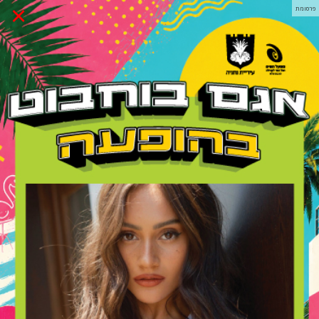
×
פרסומת