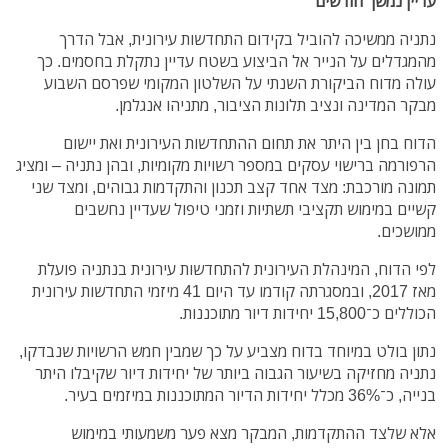
עדיין נמשך חודשים
נתניה ממשיכה להוביל בקידום התחדשות עירונית, אבל הדרך
מהמגדלים על הנייר אל הביצוע בשטח עדיין נתקלת בחסמים. כך
עולה מדוח הביקורת השנתי על השלטון המקומי שפרסם השבוע
מבקר המדינה ונציב תלונות הציבור, מתניהו אנגלמן.
הדוח בחן בין היתר את תחום ההתחדשות העירונית ואת יישום
הרפורמה ברישוי עסקים במספר רשויות מקומיות, ובהן נתניה – ומציג
תמונה מורכבת: מצד אחד קצב תכנון והתקדמות גבוהים, ומצד שני
קשיים במימוש תקציבי תשתיות וזמני טיפול שעדיין נחשבים
ממושכים.
לפי הדוח, המינהלת העירונית להתחדשות עירונית בנתניה פועלת
מאז 2017, ובמסגרתה קודמו עד היום 41 מיזמי התחדשות עירונית
הכוללים כ־15,800 יחידות דיור מתוכננות.
נתון בולט במיוחד בדוח מצביע על כך שמבין חמש הרשויות שנבדקו,
נתניה מחזיקה בשיעור הגבוה ביותר של יחידות דיור שקיבלו היתר
בנייה, כ־36% מכלל יחידות הדיור המתוכננות במיזמים בעיר.
אלא שלצד ההתקדמות, המבקר מצא פער משמעותי במימוש