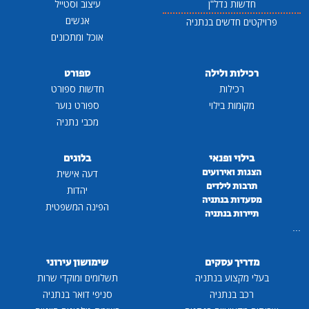
חדשות נדל"ן
עיצוב וסטייל
אנשים
פרויקטים חדשים בנתניה
אוכל ומתכונים
רכילות ולילה
ספורט
רכילות
חדשות ספורט
מקומות בילוי
ספורט נוער
מכבי נתניה
בילוי ופנאי
בלוגים
הצגות ואירועים
דעה אישית
תרבות לילדים
יהדות
מסעדות בנתניה
הפינה המשפטית
תיירות בנתניה
...
מדריך עסקים
שימושון עירוני
בעלי מקצוע בנתניה
תשלומים ומוקדי שרות
רכב בנתניה
סניפי דואר בנתניה