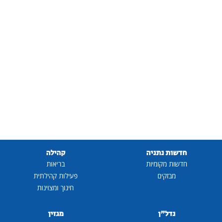
חדשות נתניה
קהילה
חדשות מקומיות
בריאות
מבזקים
פעילות קהילתית
חינוך ומצוינות
נדל"ן
מגזין