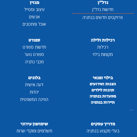
נדל"ן
מגזין
חדשות נדל"ן
עיצוב וסטייל
אנשים
פרויקטים חדשים בנתניה
אוכל ומתכונים
רכילות ולילה
ספורט
רכילות
חדשות ספורט
מקומות בילוי
ספורט נוער
מכבי נתניה
בילוי ופנאי
בלוגים
הצגות ואירועים
דעה אישית
תרבות לילדים
יהדות
מסעדות בנתניה
הפינה המשפטית
תיירות בנתניה
...
מדריך עסקים
שימושון עירוני
בעלי מקצוע בנתניה
תשלומים ומוקדי שרות