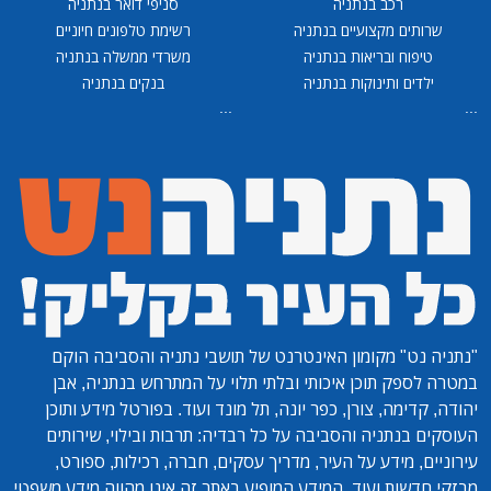
רכב בנתניה
סניפי דואר בנתניה
שרותים מקצועיים בנתניה
רשימת טלפונים חיוניים
טיפוח ובריאות בנתניה
משרדי ממשלה בנתניה
ילדים ותינוקות בנתניה
בנקים בנתניה
...
...
"נתניה נט"
מקומון האינטרנט של תושבי נתניה והסביבה הוקם
במטרה לספק תוכן איכותי ובלתי תלוי על המתרחש בנתניה, אבן
יהודה, קדימה, צורן, כפר יונה, תל מונד ועוד. בפורטל מידע ותוכן
העוסקים בנתניה והסביבה על כל רבדיה: תרבות ובילוי, שירותים
עירוניים, מידע על העיר, מדריך עסקים, חברה, רכילות, ספורט,
מבזקי חדשות ועוד. המידע המופיע באתר זה אינו מהווה מידע משפטי