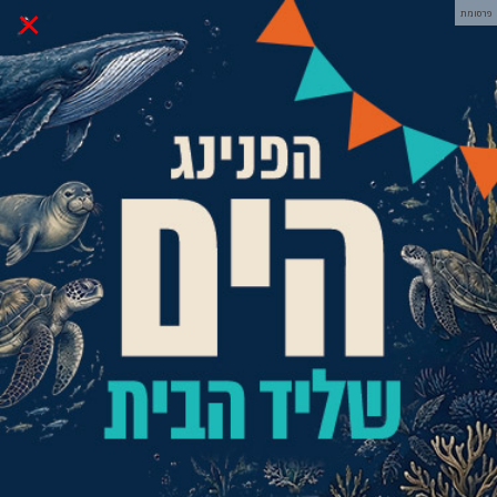
×
פרסומת