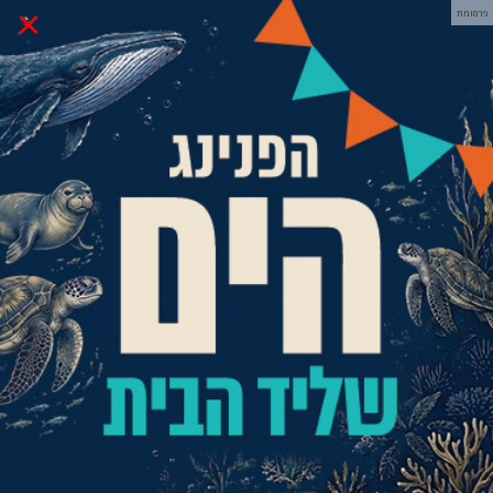
×
פרסומת