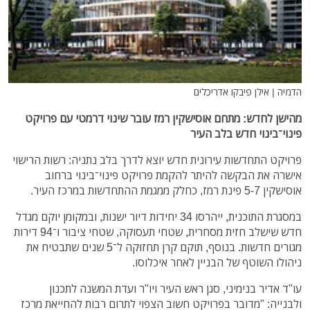
הדמיה | אילן פיבקו אדריכלים
מהישן לחדש: מתחם אוסישקין רמז עובר שינוי דרמטי עם פרויקט
פינוי־בינוי חדש בלב העיר
פרויקט התחדשות עירונית חדש יוצא לדרך בלב נתניה: רשות הרישוי
אישרה את הבקשה להיתר להקמת פרויקט פינוי־בינוי ברחוב
אוסישקין 5-7 פינת רמז, כחלק ממגמת ההתחדשות במרכז העיר.
במסגרת התוכנית, ייהרסו 34 יחידות דיור ישנות, ובמקומן יוקם מגדל
חדש שישלב חזית מסחרית, שטחי תעסוקה, שטחי ציבור ו־94 דירות
מגורים חדשות. בנוסף, תוקם קרן תחזוקה ל־5 שנים שתבטיח את
ניהולו השוטף של הבניין לאחר איכלוסו.
עו"ד אדיר בנימיני, סגן ראש העיר ויו"ר ועדת המשנה לתכנון
ולבנייה: "מדובר בפרויקט חשוב הצפוי לתרום רבות להחייאת מרכז