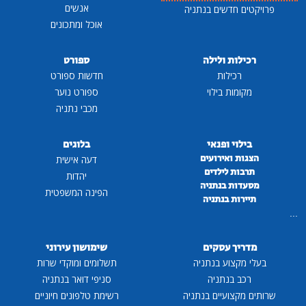
אנשים
פרויקטים חדשים בנתניה
אוכל ומתכונים
רכילות ולילה
ספורט
רכילות
חדשות ספורט
מקומות בילוי
ספורט נוער
מכבי נתניה
בילוי ופנאי
בלוגים
הצגות ואירועים
דעה אישית
תרבות לילדים
יהדות
מסעדות בנתניה
הפינה המשפטית
תיירות בנתניה
...
מדריך עסקים
שימושון עירוני
בעלי מקצוע בנתניה
תשלומים ומוקדי שרות
רכב בנתניה
סניפי דואר בנתניה
שרותים מקצועיים בנתניה
רשימת טלפונים חיוניים