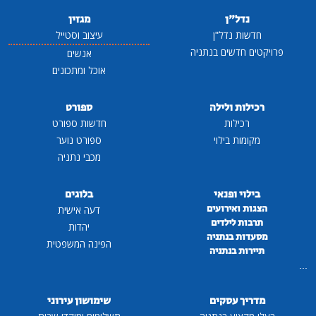
נדל"ן
מגזין
חדשות נדל"ן
עיצוב וסטייל
פרויקטים חדשים בנתניה
אנשים
אוכל ומתכונים
רכילות ולילה
ספורט
רכילות
חדשות ספורט
מקומות בילוי
ספורט נוער
מכבי נתניה
בילוי ופנאי
בלוגים
הצגות ואירועים
דעה אישית
תרבות לילדים
יהדות
מסעדות בנתניה
הפינה המשפטית
תיירות בנתניה
...
מדריך עסקים
שימושון עירוני