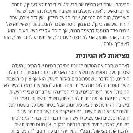
המעמד. "אתה לא תסיים את המשפט כי דיברת לא לעניין", חתמה
פיירברג-איכר. "אתה מתעלם מהתשובה שקיבלת מהיועמ"ש של
העירייה", הוסיפה סגניתה, שירי חגואל סיידון. "אין לזה צורה, אתה
היחיד שעושה בלגן". בהמשך ניסה שטבון להגיב בעניין שאילתא של
ניסים פלד הנוגעת לתאגיד המים, אך הוסה על ידי ראש העיר. "הוא
מדבר, אתה שותק. אני לא רוצה לענות לך, אל תפריע לחבר שלך, הוא
לא צריך עזרה".
מציאות לא הגיונית
לאחר שעזבה את המקום לטובת מסיבת הסיום של התיכון, העלה
שטבון פעם נוספת את נושא חוסר האכיפה בקרב המסתננים הבלתי
חוקיים, כך לדבריו, שמסתובבים באזור השוק. הוא אף ציין כי תושבת
העיר הוטרדה לאחרונה על ידי אחד מהם. "המציאות במרכז העיר לא
הגיונית", אמר. "יש דברים שבידי המדינה ויש דברים שבידי ראשות
העיר, ביניהם אכיפת דירות לא חוקיות, חשמל ותשתיות. נאמר לנו
בישיבה הקודמת שיימצאו פתרונות, אבל בסיור שערכנו בשטח לפני
יומיים לא ראינו שום שינוי. זה לא יקרה אם נשב תחת הניאונים
והפלורוסנטים ואני מציע לראש העיר וחברי המועצה להגיע לסיור
משותף, לצלם, לתעד ולתת הנחיות במקום. אין מנוס מלהיות שם
ולהבין את המציאות". מנכ"ל העירייה יורם כהן הגיב: "הקמנו צוות