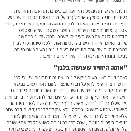
חבר המועצה יוני שטבון וראש העיר מרים פיירברג איכר
דרמת האקשן המתמשכת הידועה גם כישיבת המועצה החודשית
בעיריית נתניה, סיפקה אתמול (רביעי) מנה נוספת בכיכובם של ראש
העירייה, מרים פיירברג-איכר, לחבר המועצה מטעם האופוזיציה, יוני
שטבון. סיפור המסגרת שלפנינו אפשר לשטבון, שלא מפספס
הזדמנות לנגח את ראש העירייה, לאגור "תחמושת" נוספת שכן
פיירברג-איכר איחרה לישיבה ונטשה אותה לפני סיומה כדי לברך
במסיבת סיום של אחד התיכונים בעיר. שטבון העיר שאם הייתה
מגיעה בזמן הייתה יכולה להישאר לסיום הישיבה.
"אתה היחיד שעושה בלגן"
לאחר דו"ח ראש העיר ביקש שטבון את זכות הדיבור וציין כי לפני
חודש וחצי הופעל לחץ על חברי מועצה לשנות את דעתם בנושא
פרויקט קורל. "להכשיר את השרץ", הגדיר זאת. בתגובה כיבתה לו
ראש העיר את המיקרופון והודיעה כי אינו יכול להתייחס לדברים זולת
אלו שעלו בדו"ח. "החוק מאפשר לך להעלות הצעה לסדר היום או
לשאול שאילתא בנושא", פסקה. "לא אתן לך לדבר על שום דבר אחר
שלא מתייחס לדברים שלי". "שימו לב, מכבים את המיקרופון לחבר
מועצה בעיריית נתניה", ענה בתגובה וניסה לשווא לקבל את אישורה
של היועמ"ש. משם מה שנשמעו היו בעיקר צעקות רמות שביישו את