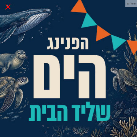
×
פרסומת