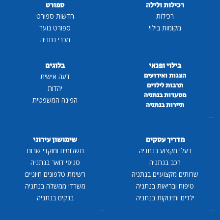
רכילות ולילה
ספורט
רכילות
חדשות ספורט
מקומות בילוי
ספורט נוער
מכבי נתניה
בילוי ופנאי
בלוגים
הצגות ואירועים
דעה אישית
תרבות לילדים
יהדות
מסעדות בנתניה
הפינה המשפטית
תיירות בנתניה
...
מדריך עסקים
שימושון עירוני
בעלי מקצוע בנתניה
תשלומים ומוקדי שרות
רכב בנתניה
סניפי דואר בנתניה
שרותים מקצועיים בנתניה
רשימת טלפונים חיוניים
טיפוח ובריאות בנתניה
משרדי ממשלה בנתניה
ילדים ותינוקות בנתניה
בנקים בנתניה
...
...