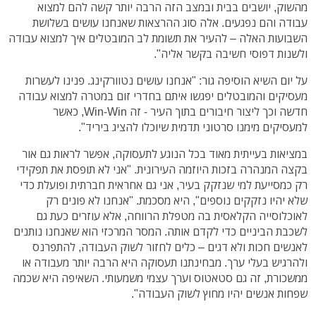
מהשוק, יושבים בבית ובמצב הזה הרבה יותר קשה להם למצוא
עבודה והם נפגעים. אלה סוג ההרצאות שאנחנו עושים בשלושת
השבועות האלה – להעיר את תשומת לב המובטלים איך למצוא עבודה
ולשנות דפוסי חשיבה בקשר אליה".
על יום השיא הוסיפה גור: "אנחנו עושים נטוורקינג. פנינו לעשרות
מעסיקים והמובטלים יפגשו איתם בחדרי זום במטרה למצוא עבודה
חדשה וכך ליצור חיבורים בתוך העיר - זה Win-Win, כאשר
למעסיקים מימנו סרטוני תדמית שיוכלו להציג ביריד".
במציאות בעייתית מאוד בכל הנוגע לתעסוקה, אפשר לראות גם אור
בקצה המנהרה בזכות היוזמה העירונית. "אני לא תופסת את תפקידי
רק כמסייעת למי שנזקק בעיר, אני גם אחראית חברתית ופועלת כדי
שלא יהיו נזקקים נוספים", היא מסכמת. "אנחנו לא פונים רק
לאוכלוסייה הקלאסית בה מטפלת הרווחה, אלא עוזרים כעת גם
לשכבת הביניים כדי לקדם אותה. המסר המרכזי הוא שאנחנו נותנים
לאנשים חכות ולא דגים – כלים לחזור לשוק העבודה, להתפרנס
ולהרגיש בעלי ערך. מבחינתנו תעסוקה היא הרבה יותר מעבודה או
ממשכורת, זה גם סטאטוס וערך עצמי משמעותי. השאיפה היא שכמה
שפחות אנשים יהיו מחוץ לשוק העבודה".