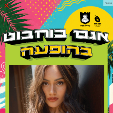
×
פרסומת