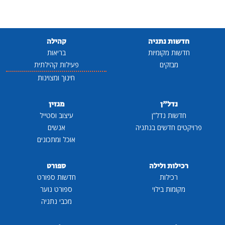
חדשות נתניה
קהילה
חדשות מקומיות
בריאות
מבזקים
פעילות קהילתית
חינוך ומצוינות
נדל"ן
מגזין
חדשות נדל"ן
עיצוב וסטייל
פרויקטים חדשים בנתניה
אנשים
אוכל ומתכונים
רכילות ולילה
ספורט
רכילות
חדשות ספורט
מקומות בילוי
ספורט נוער
מכבי נתניה