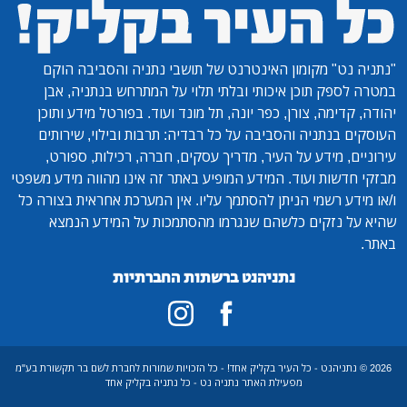
"נתניה נט"
מקומון האינטרנט של תושבי נתניה והסביבה הוקם
במטרה לספק תוכן איכותי ובלתי תלוי על המתרחש בנתניה, אבן
יהודה, קדימה, צורן, כפר יונה, תל מונד ועוד. בפורטל מידע ותוכן
העוסקים בנתניה והסביבה על כל רבדיה: תרבות ובילוי, שירותים
עירוניים, מידע על העיר, מדריך עסקים, חברה, רכילות, ספורט,
מבזקי חדשות ועוד. המידע המופיע באתר זה אינו מהווה מידע משפטי
ו/או מידע רשמי הניתן להסתמך עליו. אין המערכת אחראית בצורה כל
שהיא על נזקים כלשהם שנגרמו מהסתמכות על המידע הנמצא
באתר.
נתניהנט ברשתות החברתיות
2026 © נתניהנט - כל העיר בקליק אחד! - כל הזכויות שמורות לחברת לשם בר תקשורת בע"מ
מפעילת האתר נתניה נט - כל נתניה בקליק אחד