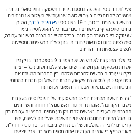
פעילות הדיגיטל הענפה במסגרת יריד התעסוקה הווירטואלי בנתניה
ממשיכה להכות גלים בעיר ושלושה שבועות של פעילות אינטנסיבית
בנושא בעיצומם. כזכור, ב-19 באוגוסט
יצא היריד לדרך
, הטומן
בחובו סיוע מקיף במישורים רבים עבור כלל האוכלוסייה בעיר
שניזוקה בשל משבר הקורונה. בכלל זה ישנה הכנה לראיונות עבודה,
סימולציות בזום וסדנאות ייחודיות, בהן כאלה המעצימות ומסייעות
לנשים עצמאיות וחד הוריות.
כל אלה מתנקזות לאירוע השיא הצפוי ב-9 בספטמבר, בו יקבלו
עשרות מעסיקים זמן חשיפה, יציגו את פועלם וחשוב מכל – יציעו
לקלוט עובדים חדשים לחברות שלהם. בין החברות המשתתפות
בפרויקט ניתן למצוא את איקאה, חברת החשמל וכן חברות בתחומי
הביטוח והמשכנתאות, אבטחה, משאבי אנוש ועוד.
"זה צו השעה מבחינת המצב התעסוקתי של האוכלוסייה בעקבות
משבר הקורונה", אומרת רותי גור, ראש מנהל הרווחה והשירותים
החברתיים בעירייה. "אנשים למדו מקצוע מסוים ומחפשים עבודה רק
בו, אבל מהירות התגובה והשינוי החשיבתי שעליהם לעשות, יהיו
קריטיים לגבי ההשתלבות שלהם מחדש בעבודה. דבר נוסף, החל"ת
מאוד טריקי כי אנשים מקבלים אחוז מסוים מהשכר, אבל יוצאים