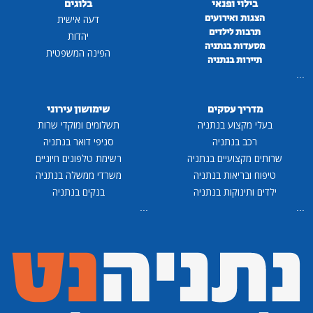
בילוי ופנאי
בלוגים
הצגות ואירועים
דעה אישית
תרבות לילדים
יהדות
מסעדות בנתניה
הפינה המשפטית
תיירות בנתניה
...
מדריך עסקים
שימושון עירוני
בעלי מקצוע בנתניה
תשלומים ומוקדי שרות
רכב בנתניה
סניפי דואר בנתניה
שרותים מקצועיים בנתניה
רשימת טלפונים חיוניים
טיפוח ובריאות בנתניה
משרדי ממשלה בנתניה
ילדים ותינוקות בנתניה
בנקים בנתניה
...
...