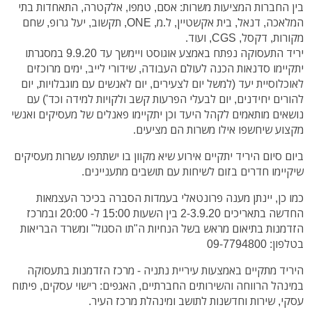
בין החברות המציעות משרות: אסם, טמפו, אלקטרה, התאחדות בתי
המלאכה, דנאל, בית אקשטיין, ל.מ, ONE, תקשוב, יעל גרופ, שחם
מקורות, דקסל, CGS, ועוד.
יריד התעסוקה נפתח באמצע אוגוסט ויימשך עד 9.9.20 במסגרתו
יתקיימו סדנאות הכנה לעולם העבודה, שידורי לייב, ימים מרוכזים
לאוכלוסיית יעד (למשל יום לצעירים, יום לאנשים עם מוגבלויות, יום
להורים יחידנים, יום לבעלי הפרעות קשב ולקויות למידה וכד') עם
נושאים מותאמים לקהל היעד וכן יתקיימו פאנלים של מעסיקים ואנשי
מקצוע שיחשפו אילו משרות הם מציעים.
ביום סיום היריד יתקיים אירוע שיא מקוון בו ישתתפו עשרות מעסיקים
שיקיימו חדרים בזום לשיחות עם תושבים מתעניינים.
כמו כן, יינתן מענה פרונטאלי בעמדות הסברה בכיכר העצמאות
החדשה בתאריכים 2-3.9.20 בין השעות 15:00 ל- 20:00 ובמרכז
הזדמנות בתיאום מראש בשל הנחיות ה"תו הסגול" ומשרד הבריאות
בטלפון: 09-7794800
היריד מתקיים באמצעות עיריית נתניה - מרכז הזדמנות בתעסוקה
במינהל הרווחה והשירותים החברתיים, האגפים: רישוי עסקים, פיתוח
עסקי, שירות וחדשנות לתושב ומינהלת מרכז העיר.