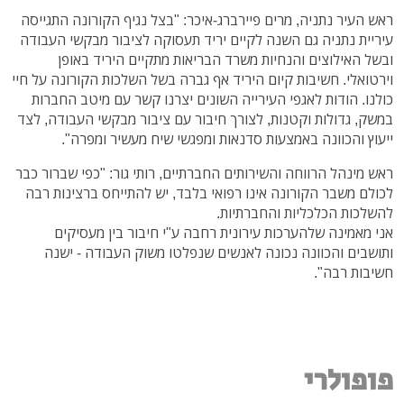
ראש העיר נתניה, מרים פיירברג-איכר: "בצל נגיף הקורונה התגייסה
עיריית נתניה גם השנה לקיים יריד תעסוקה לציבור מבקשי העבודה
ובשל האילוצים והנחיות משרד הבריאות מתקיים היריד באופן
וירטואלי. חשיבות קיום היריד אף גברה בשל השלכות הקורונה על חיי
כולנו. הודות לאגפי העירייה השונים יצרנו קשר עם מיטב החברות
במשק, גדולות וקטנות, לצורך חיבור עם ציבור מבקשי העבודה, לצד
ייעוץ והכוונה באמצעות סדנאות ומפגשי שיח מעשיר ומפרה".
ראש מינהל הרווחה והשירותים החברתיים, רותי גור: "כפי שברור כבר
לכולם משבר הקורונה אינו רפואי בלבד, יש להתייחס ברצינות רבה
להשלכות הכלכליות והחברתיות.
אני מאמינה שלהערכות עירונית רחבה ע"י חיבור בין מעסיקים
ותושבים והכוונה נכונה לאנשים שנפלטו משוק העבודה - ישנה
חשיבות רבה".
פופולרי