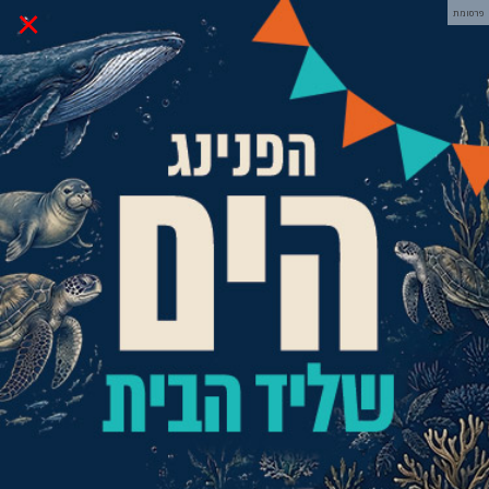
×
פרסומת