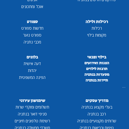
אוכל ומתכונים
רכילות ולילה
ספורט
רכילות
חדשות ספורט
מקומות בילוי
ספורט נוער
מכבי נתניה
בילוי ופנאי
בלוגים
הצגות ואירועים
דעה אישית
תרבות לילדים
יהדות
מסעדות בנתניה
הפינה המשפטית
תיירות בנתניה
...
מדריך עסקים
שימושון עירוני
בעלי מקצוע בנתניה
תשלומים ומוקדי שרות
רכב בנתניה
סניפי דואר בנתניה
שרותים מקצועיים בנתניה
רשימת טלפונים חיוניים
טיפוח ובריאות בנתניה
משרדי ממשלה בנתניה