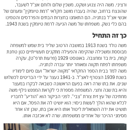
ורציני. משה היה צנוע ושקט, משכין שלום ולוחם אצ"ל לשעבר,
שהונצח ברחוב, שהיה בעברו מושב חקלאי "רמת טיומקין" ומעוזם של
אנשי אצ"ל בנתניה. הם התאמנו בחצרות הבתים והפרדסים והטמינו
בהם כלי נשק. משפחתו של משה הגיעה לרמת טיומקין בשנת 1943.
כך זה התחיל
משה נולד בשנת 1913 במושבה הרטוב שליד בית שמש למשפחה
מבוססת ומשכילה שהקימה והפעילה מתקנים תעשייתיים כגון טחנת
קמח, בית בד ומחצבה. באוגוסט 1929 (פרעות תרפ"ט), עקרה
משפחתו לפתח תקווה ומאוחר יותר עברה לנתניה.
משה למד בבית הספר החקלאי "מקווה ישראל" ועם סיום לימודיו
בשנת 1939 הצטרף לאצ"ל. ב-1941 נעצר על ידי הבריטים לכשלוש
שנים. את בתו שרה ראה בפעם הראשונה כשבאה לבקרו במעצר
והיא בת שנה וחצי. המשפחה מספרת כי לקראת המפגש גילף משה
מחתיכה של עץ זית צורת "צבי". לפני הביקור הוא "הודיע" לחבריו
לכלא שהוא הולך לעשות ניסוי: הוא יושיט לה את הפסל, אם היא
תושיט את ידה השמאלית ליטול אותו היא אכן בתו, שכן זהו אחד
מסימני ההיכר של אחדים ממשפחתו. שרה לא אכזבה אותו.