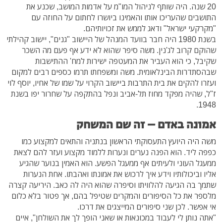
20 שנה. היה שותף לניהול המו"מ על אדמות המושב, שכנע את
התושבים שהעריכו אותו והאמינו ביושרו לחתום על החוזה עם
"מקרקעי ישראל" ודאג לממש את זכויותיהם.
בשנת 1980 היה חבר בוועד המנהל של היישוב "גנים", יישוב קהילתי
שהוקם קרוב לג'נין. משה סיפר שהוא לא ידע אף פעם מה השכר
שקיבל, כי הוא העביר את המעטפה ישירות למח' ההתישבות
שבהסתדרות הבינלאומית. משה ומשפחתו תרמו כספים רבים למקום
ועזרו להקים את בית התרבות ביישוב הקרוי על שמו של אחיו, יוסף לוי
ז"ל, שהיה מפקד מחוז תל-אביב ונפל בהתקפה על שחרור יפו בשנת
1948.
אמונה באדם – זה שם המשחק
משה היה היועץ התעסוקתי הראשון בנתניה והתאים למקצוע כמו
כפפה ליד. הוא הפנה נערים ונערות ללמוד מקצוע ועזר להם לצאת
ממעגל העוני ולעיתים אף ממעגל הפשע. הוא האמין בנוער שהגיע
אליו וביכולותיו וידע איך לרכוש את אמונתו ואהבתו. אחת הנערות
שתמך בה הגיעה להלוויתו וסיפרה שהוא היה לה כאב. היריעה קצרה
מלספר את כל הסיפורים והמקרים שטיפל בהם, אך פטור בלא כלום
אי אפשר. לכן שני סיפורים המייצגים את דרכו.
"אתה נותן לי לעבוד במכונאות או שאני הופך לך את השולחן", איים