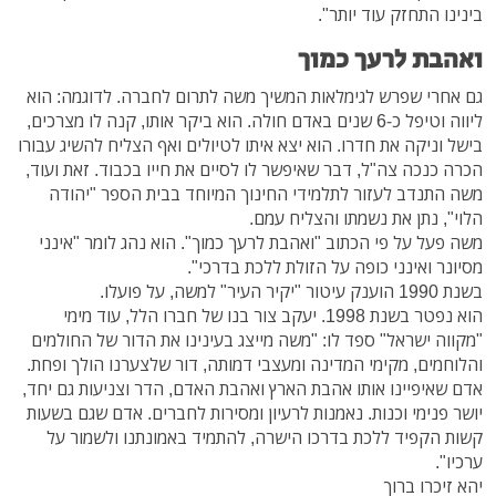
בינינו התחזק עוד יותר".
ואהבת לרעך כמוך
גם אחרי שפרש לגימלאות המשיך משה לתרום לחברה. לדוגמה: הוא
ליווה וטיפל כ-6 שנים באדם חולה. הוא ביקר אותו, קנה לו מצרכים,
בישל וניקה את חדרו. הוא יצא איתו לטיולים ואף הצליח להשיג עבורו
הכרה כנכה צה"ל, דבר שאיפשר לו לסיים את חייו בכבוד. זאת ועוד,
משה התנדב לעזור לתלמידי החינוך המיוחד בבית הספר "יהודה
הלוי", נתן את נשמתו והצליח עמם.
משה פעל על פי הכתוב "ואהבת לרעך כמוך". הוא נהג לומר "אינני
מסיונר ואינני כופה על הזולת ללכת בדרכי".
בשנת 1990 הוענק עיטור "יקיר העיר" למשה, על פועלו.
הוא נפטר בשנת 1998. יעקב צור בנו של חברו הלל, עוד מימי
"מקווה ישראל" ספד לו: "משה מייצג בעינינו את הדור של החולמים
והלוחמים, מקימי המדינה ומעצבי דמותה, דור שלצערנו הולך ופחת.
אדם שאיפיינו אותו אהבת הארץ ואהבת האדם, הדר וצניעות גם יחד,
יושר פנימי וכנות. נאמנות לרעיון ומסירות לחברים. אדם שגם בשעות
קשות הקפיד ללכת בדרכו הישרה, להתמיד באמונתנו ולשמור על
ערכיו".
יהא זיכרו ברוך