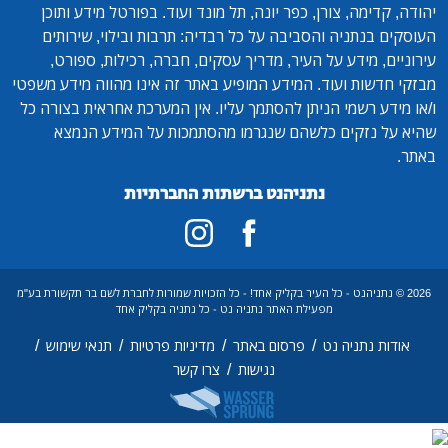
יהודה, קדימה, צורן, כפר יונה, תל מונד ועוד. בפורטל מידע ותוכן
העוסקים בנתניה והסביבה על כל רבדיה: תרבות ובילוי, שירותים
עירוניים, מידע על העיר, מדריך עסקים, חברה, רכילות, ספורט,
מבזקי חדשות ועוד. המידע המופיע באתר זה אינו מהווה מידע משפטי
ו/או מידע רשמי הניתן להסתמך עליו. אין המערכת אחראית בצורה כל
שהיא על נזקים כלשהם שנגרמו מהסתמכות על המידע הנמצא
באתר.
נתניהנט ברשתות החברתיות
2026 © נתניהנט - כל העיר בקליק אחד! - כל הזכויות שמורות לחברת לשם בר תקשורת בע"מ
מפעילת האתר נתניה נט - כל נתניה בקליק אחד
/
/
/
/
אודות נתניה נט
פרסום באתר
מדיניות פרטיות
תנאי שימוש
/
נגישות
צרו קשר