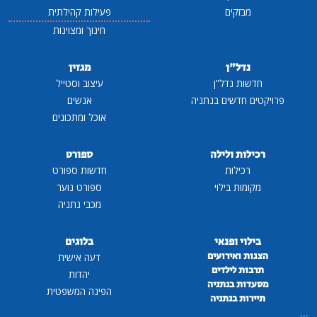
מבזקים
פעילות קהילתית
חינוך ומצוינות
נדל"ן
מגזין
חדשות נדל"ן
עיצוב וסטייל
פרויקטים חדשים בנתניה
אנשים
אוכל ומתכונים
רכילות ולילה
ספורט
רכילות
חדשות ספורט
מקומות בילוי
ספורט נוער
מכבי נתניה
בילוי ופנאי
בלוגים
הצגות ואירועים
דעה אישית
תרבות לילדים
יהדות
מסעדות בנתניה
הפינה המשפטית
תיירות בנתניה
...