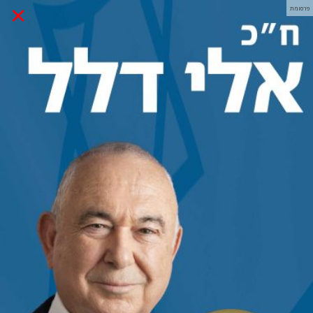
×
פרסומת