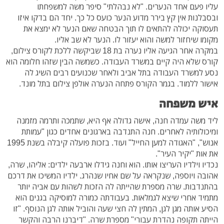
עליו פעם אחד הנערים. "לא נבהלתי" סיפר משה למשפחתו
ובסבלנות אין קץ בירר מדוע הנער כועס כל כך. יחד הם בדקו איזו
תעסוקה יכולה להתאים לו תוך הבטחה שאם הנער לא ימצא את
מקומו שיחזור למשה והוא יעזור לו. הנער לא שב אליו.
במקרה אחר הגיעה אליו נערה בת 18 שביקשה ללכת לקורס צילום,
קורס שלא היה קיים במשרד העבודה. כשמשה הבין שזהו חלומה הוא
נסע למשרד העבודה בתל אביב ולאחר שכנועים רבים השיג לה
אישור ללמוד. בגמר הקורס פתחה הנערה אולפן צילום בתל מונד.
איש משפחה
ליד משה עמדה חנה, אישה גדולה אף היא, שתמכה ותרמה מזמנה
ומיכולותיה לאחרים. חנה התנדבה בארגונים אחדים כגון "עמותת
אנוש", "האגודה למען החייל" ועוד. בזכות פועלה קיבלה בשנת 1995
את אות "יקיר העיר".
נכדיו וילדיו העריצו אותו. הוא וחנה גידלו ארבעה ילדים: אליהו, שרה,
אהובה ויוספה, שנקראה על שם אחיו שנהרג. ילדיו המשיכו את דרכם
בהתנדבות. שרה מספרת שהייתה לה הזכות לשהות עם אביה יותר
מתמיד אחרי שיצא לגמלאות. בעבודתה כמורה למוסיקה בגנים הוא
הסיע אותה מגן לגן, המתין לה חצי שעה והוביל אותה לגן הנוסף. "זו
הייתה תקופה נהדרת עבורי" מספרת שרה. "דיברנו הרבה והקשר