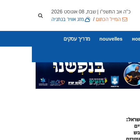
כ"ה אב התשפ"ו | שבת, 08 אוגוסט 2026
המייל הכתום
/
מזג אוויר בנתניה
но
nouvelles
מדריך עסקים
שראל:
ים
גש
וטיזם