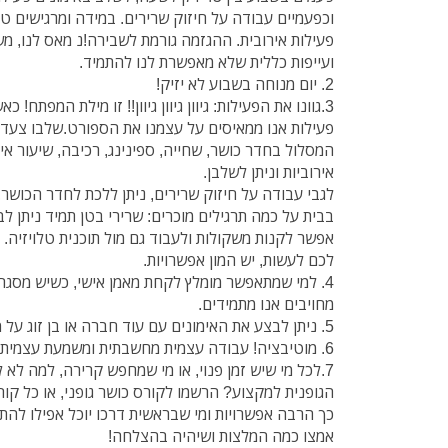
וכפעמיים עבודה על חיזוק שרירים. במידה ומרגישים טו
פעילות אירובית. ההגזמה גורמת לשבירה!נ מאס לנו, מש
ועייפות כללית שלא מאפשרת לנו להתמיד.
2. יום מנוחה בשבוע לא יזיק!
3.גוונו את הפעילות: גיוון גיוון גיוון!! זו מילת המפתח!
פעילות אנו ממאיסים על עצמנו את הספורט.שלבו צעדה
המסלול בחדר כושר, שחייה, ספינינג, רכיבה, שיעור איר
אירוביות וניתן לשלבן.
לגבי עבודה על חיזוק שרירים, ניתן ללכת לחדר הכושר,
בבית על כמה תרגילים מוכרים: שרירי בטן תמיד ניתן לבצ
אפשר לקנות משקולות ולעבוד גם מול תוכנית טלויזיה. נ
לכם לעשות, יש המון אפשרויות.
4. למי שמתאפשר מומלץ לקחת מאמן אישי, כשיש מסגרת 
מחויבים אנו מתמידים.
5. ניתן לבצע את האימונים עם עוד חברה או בן זוג על מנת לדרבן אחד את השני
6. מוטיבציה! עבודה עצמית מחשבתית ומשמעת עצמית. נסו לעבוד על עצמיכם.
7.לכל מי שיש זמן פנוי, או מי שמחפש קרירה, למה לא
הגופנית למקצוע? הרשמו לקורס כושר גופני, או כל קורס
כך הרבה אפשרויות ומי שבראשית דרכו יוכל אפילו להת
אמצו כמה המלצות ושיהיה בהצלחה!