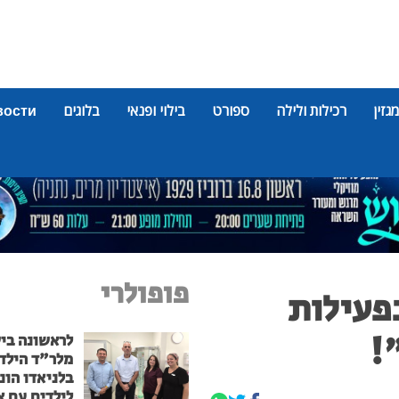
מגזין
רכילות ולילה
ספורט
בילוי ופנאי
בלוגים
вости
פופולרי
פעילות
!
לראשונה בי
מלר"ד הילד
בלניאדו הונ
לילדים עם א