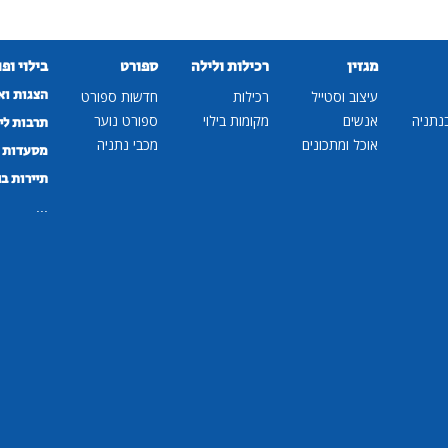
מגזין
רכילות ולילה
ספורט
בילוי ופ
הצגות וא
עיצוב וסטייל
רכילות
חדשות ספורט
נתניה
אנשים
מקומות בילוי
ספורט נוער
תרבות לי
אוכל ומתכונים
מכבי נתניה
מסעדות ב
תיירות ב
...