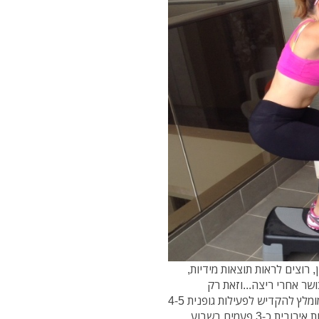
, רוצים לראות תוצאות מידיות,
ם לכושר אחרי ריצה...וזאת רק
דוגמא.... אל תגזימו! הכל במידתיות ויש להישמע לגוף. מומלץ להקדיש לפעילות גופנית 4-5
פעמים בשבוע בין 45 דק לשעה, לשלב באימונים פעילות אירובית כ-3 פעמים בשבוע