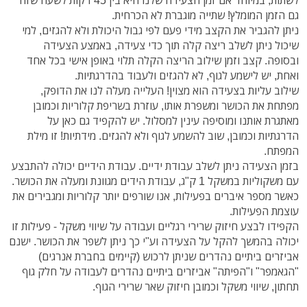
לשתות, במיוחד אם זמן הצעידה שלנו היא בין 45 דקות לשעה שזה
גם הזמן המומלץ! שתייה מוגברת לא הכרחית.
ניתן להגביר את הקצב מידי פעם לפי גבול היכולת ולא להגזים, למי
שיכול ניתן לשלב ריצה קלה תוך כדי צעידה, באמצע הצעידה
ובסופה. קצב וזמן שילוב הריצה הקלה תלוי באופן אישי בכל אחד
ואחת, יש לישמע לגוף, לא להגזים ולעבוד בהדרגתיות.
שילוב עליות בצעידה הוא מצוין! העלייה מעלה לנו את הדופק,
מפתחת את הכושר ומשפרת אותו, עוזרת בשריפת קלוריות וכמובן
מאתגרת אותנו ומוסיפה עינין למסלול. יש להקפיד גם כאן על
הדרגתיות וכמובן, שוב להשמע לגוף ולא להגזים. מידתיות! זו מילת
המפתח.
בזמן הצעידה ניתן לשלב עבודת ידיים. עבודת הידיים יכולה להתבצע
עם משקוליות במשקל 1 ק"ג, עבודת הידים מגוונת ומעלה את הכושר.
כאשר מספר איברים בפעילות, אנו שורפים יותר קלוריות ומגבירים את
עוצמת הפעילות.
הקפידו לבצע חיזוק שרירי רגליים ועבודה על שיווי משקל - פעילות זו
יכולה בהמשך להקל על הצעידה וע"י כך ניתן לשפר את הכושר. ישנם
אביזרים ביתיים נהדרים שניתן לרכוש (קיימים בחברת אנרגים)
"הגאמפר" ו"הפיתה" אביזרים ביתיים נהדרים לעבודה על חלק גוף
תחתון, שיווי משקל וכמובן חיזוק שאר שרירי הגוף.