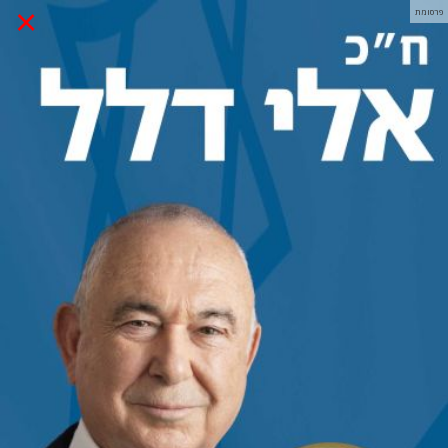
×
פרסומת