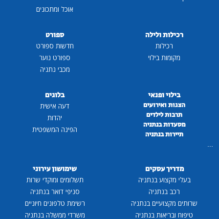
אוכל ומתכונים
רכילות ולילה
ספורט
רכילות
חדשות ספורט
מקומות בילוי
ספורט נוער
מכבי נתניה
בילוי ופנאי
בלוגים
הצגות ואירועים
דעה אישית
תרבות לילדים
יהדות
מסעדות בנתניה
הפינה המשפטית
תיירות בנתניה
...
מדריך עסקים
שימושון עירוני
בעלי מקצוע בנתניה
תשלומים ומוקדי שרות
רכב בנתניה
סניפי דואר בנתניה
שרותים מקצועיים בנתניה
רשימת טלפונים חיוניים
טיפוח ובריאות בנתניה
משרדי ממשלה בנתניה