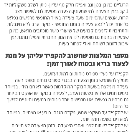
הרגליים כמובן בטן וגב ואפילו חלק גוף עליון- ניתן לשלב משקוליות יד
1 קג בזמן הצעדה למי שמעונין.הצעדה מסיעת לנו לשיפור מצב
הרוח, אנשים שמסיימים שעה צעידה באויר החופשי מרגישים נפלא!
כל אחד יכול לבצע צעידה בזמנו החופשי - בוקר, ערב ללא מיגבלות
והתחיבויות לזמנים קבועים של שיעורי כושר מוכתבים מראש, כמובן
שצעידה בזוגות גם מוסיפה לנו את הגוון החברתי ואפילו נותנת זמן
איכות לזוגות לשוחח ואולי לפתור בעיות.
מספר המלצות שחשוב להקפיד עליהן על מנת
לצעוד בריא ובטוח לאורך זמן:
הקפידו על נעלי ספורט נוחות ובולמות זעזועים,
מומלץ להשתמש בזמן הצעידה בבגדי ספורט נוחים וסופגי זיעה
צעידה מומלצת בשעות הבוקר המוקדמות כאשר לא חם מידי, במיוחד
בימים חמים אלו או בשעות הערב, לצעידה בבוקר יש אפקט רב יותר
גם מבחינה נפשית: אנו מרגישים יותר נינוחים רגועים וחיוניים למשך
כל היום!
יש להקפיד על משקפי שמש, מקדם הגנה, כובע או מצחייה, במיוחד
לצועדים בשעה חמה יותר.
יש להקפיד לשתות לפני ואחרי הצעידה. בזמן הצעידה לא חייבים