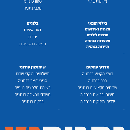
מקומות בילוי
ספורט נוער
מכבי נתניה
בילוי ופנאי
בלוגים
הצגות ואירועים
דעה אישית
תרבות לילדים
יהדות
מסעדות בנתניה
הפינה המשפטית
תיירות בנתניה
...
מדריך עסקים
שימושון עירוני
בעלי מקצוע בנתניה
תשלומים ומוקדי שרות
רכב בנתניה
סניפי דואר בנתניה
שרותים מקצועיים בנתניה
רשימת טלפונים חיוניים
טיפוח ובריאות בנתניה
משרדי ממשלה בנתניה
ילדים ותינוקות בנתניה
בנקים בנתניה
...
...