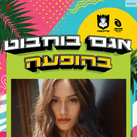
×
פרסומת