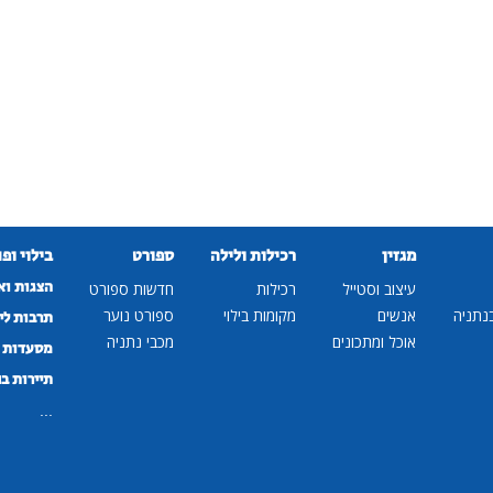
מגזין
רכילות ולילה
ספורט
בילוי ופ
הצגות וא
עיצוב וסטייל
רכילות
חדשות ספורט
נתניה
אנשים
מקומות בילוי
ספורט נוער
תרבות לי
אוכל ומתכונים
מכבי נתניה
מסעדות ב
תיירות ב
...