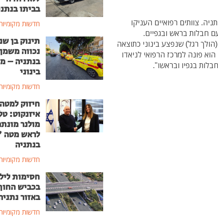
בביתו בנתני
יה. צוותים רפואיים העניקו
חדשות מקומיות
תינוק בן שנ
קב יעיש חובש איחוד הצלה מסר: "מדובר בילד בן 8 (הולך רגל) שנפצע בינוני כתוצאה
נכווה משמן
הוא פונה למרכז הרפואי לניאדו
בנתניה – מ
לות בגפיו ובראשו".
בינוני
חדשות מקומיות
חיזוק למטה
איזנקוט: טל
מולנר מונת
לראש מטה 
בנתניה
חדשות מקומיות
חסימות ליל
בכביש החוף
באזור נתניה
חדשות מקומיות