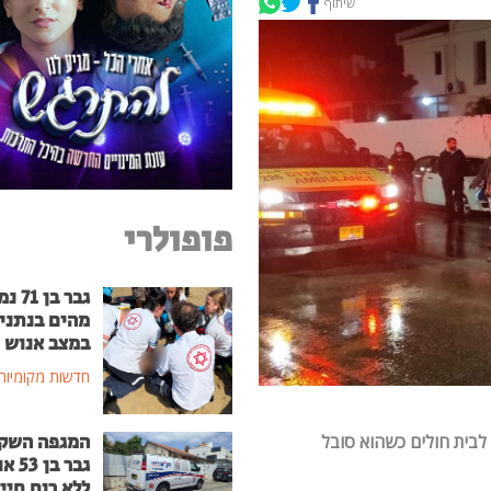
שיתוף
פופולרי
גבר בן
מהים בנתני
במצב אנוש
חדשות מקומיות
המגפה השק
נה לבית חולים כשהוא סובל
גבר בן
ללא רוח חיי