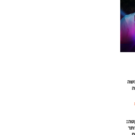
 71 נמשה
ה
טה:
 53 אותר
ם