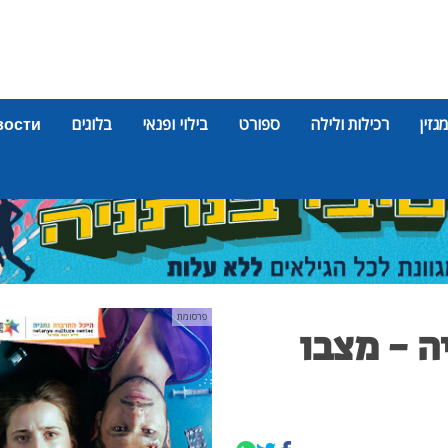
מגזין
רכילות ולילה
ספורט
בילוי ופנאי
בלוגים
вости
פרסומת
יה - מצבו