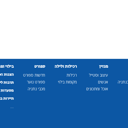
מגזין
רכילות ולילה
ספורט
בילוי ופ
הצגות וא
עיצוב וסטייל
רכילות
חדשות ספורט
נתניה
אנשים
מקומות בילוי
ספורט נוער
תרבות לי
אוכל ומתכונים
מכבי נתניה
מסעדות ב
תיירות ב
...