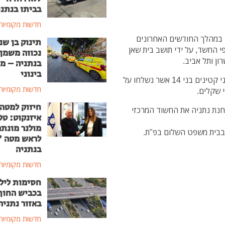
בביתו בנתני
חדשות מקומיות
 במהלך החודשים האחרונים
תינוק בן שנ
 החשד, על ידי תושב בית שאן
נכווה משמן
בנתניה – מ
בינוני
במהלך הפעילות הסמויה, אספו השוטרים ראיות נגד שני קטינים בני 14 אשר נשלחו על
חדשות מקומיות
י שקלים.
חיזוק למטה
חנת נתניה את החשוד המרכזי
איזנקוט: טל
מולנר מונת
בית משפט השלום בפ"ת.
לראש מטה 
בנתניה
חדשות מקומיות
חסימות ליל
בכביש החוף
באזור נתניה
חדשות מקומיות