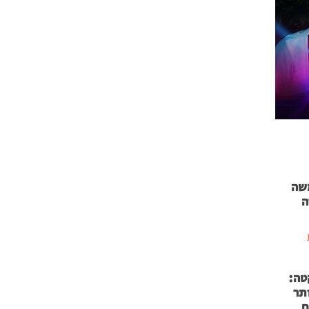
 71 נמשה
ה
טה:
 53 אותר
ם