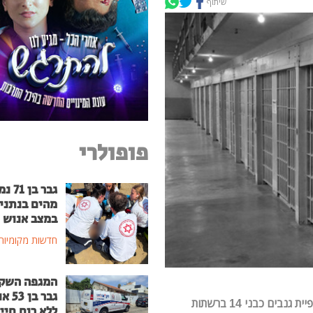
שיתוף
פופולרי
גבר בן
מהים בנתני
במצב אנוש
חדשות מקומיות
המגפה השק
גבר בן
המשטרה חשפה בתום חקירה סמויה באזור השרון, כנופיית גנבים כבני 14 ברשתות
ללא רוח חיי