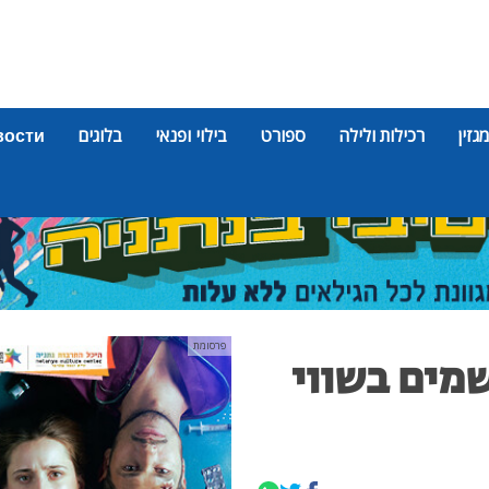
מגזין
רכילות ולילה
ספורט
בילוי ופנאי
בלוגים
вости
פרסומת
ת בשמים בשווי