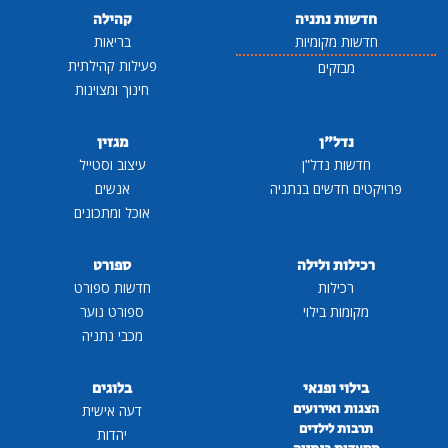
חדשות נתניה
קהילה
חדשות מקומיות
בריאות
פעילות קהילתית
מבזקים
חינוך ומצוינות
נדל"ן
מגזין
חדשות נדל"ן
עיצוב וסטייל
פרויקטים חדשים בנתניה
אנשים
אוכל ומתכונים
רכילות ולילה
ספורט
רכילות
חדשות ספורט
מקומות בילוי
ספורט נוער
מכבי נתניה
בילוי ופנאי
בלוגים
הצגות ואירועים
דעה אישית
תרבות לילדים
יהדות