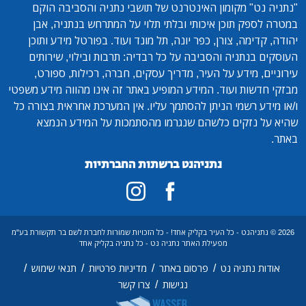
"נתניה נט"
מקומון האינטרנט של תושבי נתניה והסביבה הוקם
במטרה לספק תוכן איכותי ובלתי תלוי על המתרחש בנתניה, אבן
יהודה, קדימה, צורן, כפר יונה, תל מונד ועוד. בפורטל מידע ותוכן
העוסקים בנתניה והסביבה על כל רבדיה: תרבות ובילוי, שירותים
עירוניים, מידע על העיר, מדריך עסקים, חברה, רכילות, ספורט,
מבזקי חדשות ועוד. המידע המופיע באתר זה אינו מהווה מידע משפטי
ו/או מידע רשמי הניתן להסתמך עליו. אין המערכת אחראית בצורה כל
שהיא על נזקים כלשהם שנגרמו מהסתמכות על המידע הנמצא
באתר.
נתניהנט ברשתות החברתיות
2026 © נתניהנט - כל העיר בקליק אחד! - כל הזכויות שמורות לחברת לשם בר תקשורת בע"מ
מפעילת האתר נתניה נט - כל נתניה בקליק אחד
/
/
/
/
אודות נתניה נט
פרסום באתר
מדיניות פרטיות
תנאי שימוש
/
נגישות
צרו קשר