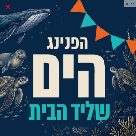
×
פרסומת