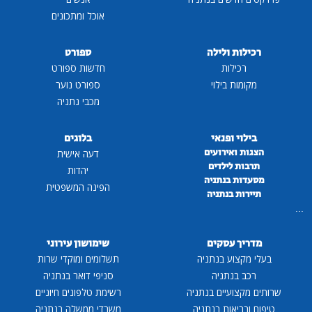
אוכל ומתכונים
רכילות ולילה
ספורט
רכילות
חדשות ספורט
מקומות בילוי
ספורט נוער
מכבי נתניה
בילוי ופנאי
בלוגים
הצגות ואירועים
דעה אישית
תרבות לילדים
יהדות
מסעדות בנתניה
הפינה המשפטית
תיירות בנתניה
...
מדריך עסקים
שימושון עירוני
בעלי מקצוע בנתניה
תשלומים ומוקדי שרות
רכב בנתניה
סניפי דואר בנתניה
שרותים מקצועיים בנתניה
רשימת טלפונים חיוניים
טיפוח ובריאות בנתניה
משרדי ממשלה בנתניה