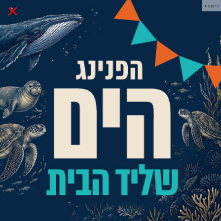
×
פרסומת