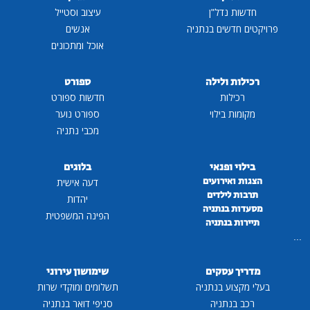
חדשות נדל"ן
עיצוב וסטייל
פרויקטים חדשים בנתניה
אנשים
אוכל ומתכונים
רכילות ולילה
ספורט
רכילות
חדשות ספורט
מקומות בילוי
ספורט נוער
מכבי נתניה
בילוי ופנאי
בלוגים
הצגות ואירועים
דעה אישית
תרבות לילדים
יהדות
מסעדות בנתניה
הפינה המשפטית
תיירות בנתניה
...
מדריך עסקים
שימושון עירוני
בעלי מקצוע בנתניה
תשלומים ומוקדי שרות
רכב בנתניה
סניפי דואר בנתניה