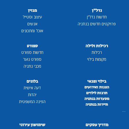
נדל"ן
מגזין
חדשות נדל"ן
עיצוב וסטייל
פרויקטים חדשים בנתניה
אנשים
אוכל ומתכונים
רכילות ולילה
ספורט
רכילות
חדשות ספורט
מקומות בילוי
ספורט נוער
מכבי נתניה
בילוי ופנאי
בלוגים
הצגות ואירועים
דעה אישית
תרבות לילדים
יהדות
מסעדות בנתניה
הפינה המשפטית
תיירות בנתניה
...
מדריך עסקים
שימושון עירוני