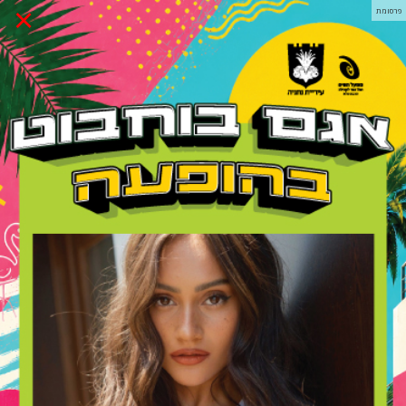
×
פרסומת