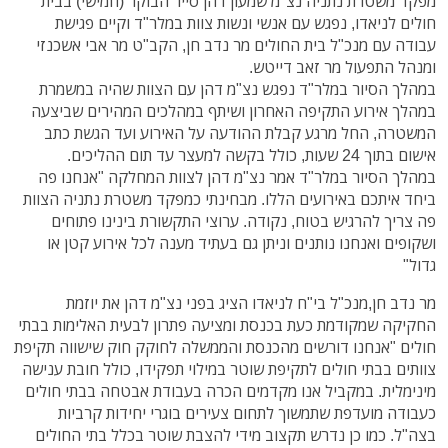
מפקד משטרת נתניה נצ"מ שמעון דהן סייר הבוקר (חמישי) בבית
חולים לניאדו, נפגש עם אנשי ונשות צוות במלר"ד וקיים פגישת
עבודה עם מנכ"ל בית החולים מר נדב חן, הקב"ט מר אבי אשכנזי
ומנהל התפעול מר זאב דייטש.
במהלך הסיור במלר"ד נפגש נצ"מ דהן עם הצוות שהיה במשמרת
במהלך אירוע התקיפה האחרון ושיתף במהלכים המהירים שביצעה
המשטרה, החל מרגע קבלת ההודעה על האירוע ועד הגשת כתב
אישום בתוך 24 שעות, כולל בקשה למעצר עד תום ההליכים.
במהלך הסיור במלר"ד אמר נצ"מ דהן לצוות המחלקה "אנחנו פה
ביחד איתכם באירועים הללו. מבחינתי כמפקד משטרת נתניה הצוות
פה צריך להרגיש בטוח, נקודה. ערוצי התקשורת בינינו פתוחים
ושקופים ואנחנו נותנים וניתן גם בעתיד מענה לכל אירוע קטן או
גדול"
מר נדב חן,מנכ"ל בי"ח לניאדו הציג בפני נצ"מ דהן את יוזמת
החקיקה שמקודמת כעת בכנסת ומציעה פתרון לבעית האלימות בבתי
חולים "אנחנו דורשים מהכנסת והממשלה לחוקק חוק שישווה תקיפת
צוותים בבתי חולים לתקיפת שוטר במילוי תפקידו, כולל חובת ענישה
מינימלית. במקביל אנו מקדמים הכרה בעבודת אבטחה בבתי חולים
כעבודה מועדפת שתמשוך לתחום צעירים בוגרי יחידות קרביות
בצה"ל. כמו כן נדרש תקצוב מידי להצבת שוטר בכלל בתי החולים