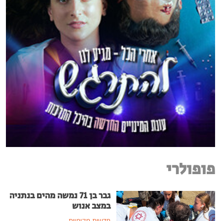
פופולרי
גבר בן 71 נמשה מהים בנתניה
במצב אנוש
חדשות מקומיות