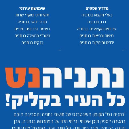
מדריך עסקים
שימושון עירוני
בעלי מקצוע בנתניה
תשלומים ומוקדי שרות
רכב בנתניה
סניפי דואר בנתניה
שרותים מקצועיים בנתניה
רשימת טלפונים חיוניים
טיפוח ובריאות בנתניה
משרדי ממשלה בנתניה
ילדים ותינוקות בנתניה
בנקים בנתניה
...
...
"נתניה נט"
מקומון האינטרנט של תושבי נתניה והסביבה הוקם
במטרה לספק תוכן איכותי ובלתי תלוי על המתרחש בנתניה, אבן
יהודה, קדימה, צורן, כפר יונה, תל מונד ועוד. בפורטל מידע ותוכן