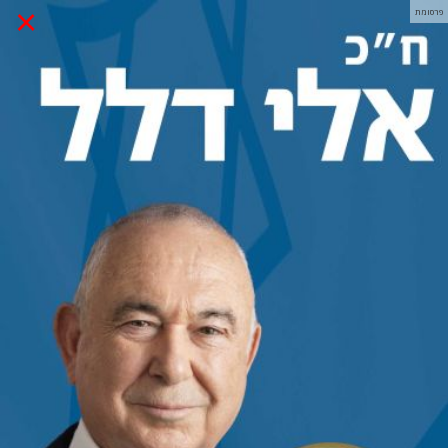
×
פרסומת