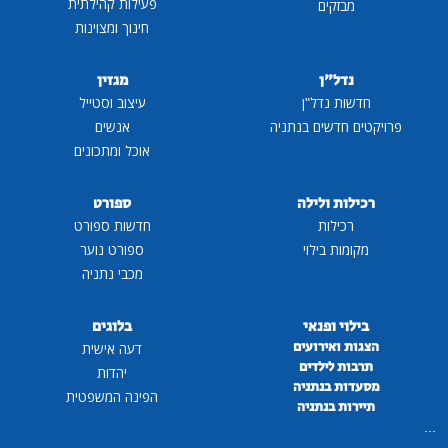
פעילות קהילתית
מבזקים
חינוך ומצוינות
נדל"ן
מגזין
חדשות נדל"ן
עיצוב וסטייל
פרויקטים חדשים בנתניה
אנשים
אוכל ומתכונים
רכילות ולילה
ספורט
רכילות
חדשות ספורט
מקומות בילוי
ספורט נוער
מכבי נתניה
בילוי ופנאי
בלוגים
הצגות ואירועים
דעה אישית
תרבות לילדים
יהדות
מסעדות בנתניה
הפינה המשפטית
תיירות בנתניה
...