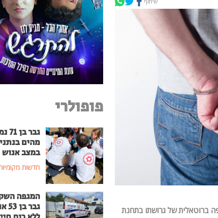
שיתוף
פופולרי
גבר בן
מהים בנתני
במצב אנוש
חדשות מקומיות
המגפה השק
גבר בן
ה ברוטאלית של גרושתו בתחנת
ללא רוח חיי