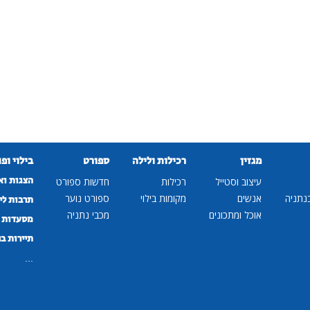
מגזין
רכילות ולילה
ספורט
בילוי ופ
הצגות וא
עיצוב וסטייל
רכילות
חדשות ספורט
נתניה
אנשים
מקומות בילוי
ספורט נוער
תרבות לי
אוכל ומתכונים
מכבי נתניה
מסעדות ב
תיירות ב
...