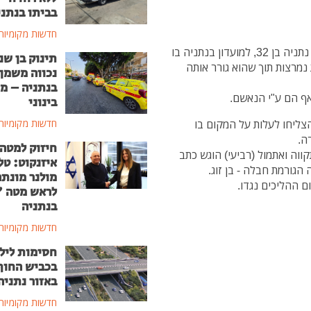
בביתו בנתני
חדשות מקומיות
בתאריך 29.10 סמוך לשעה 0100 הגיע הנאשם, תושב נתניה בן 32, למועדון בנתניה בו
תינוק בן שנ
מרצות תוך שהוא גורר אותה
נכווה משמן
בנתניה – מ
אף הם ע"י הנאשם.
בינוני
צליחו לעלות על המקום בו
חדשות מקומיות
ה.
חיזוק למטה
ה ואתמול (רביעי) הוגש כתב
איזנקוט: טל
גורמת חבלה - בן זוג.
מולנר מונת
 ההליכים נגדו.
לראש מטה 
בנתניה
חדשות מקומיות
חסימות ליל
בכביש החוף
באזור נתניה
חדשות מקומיות