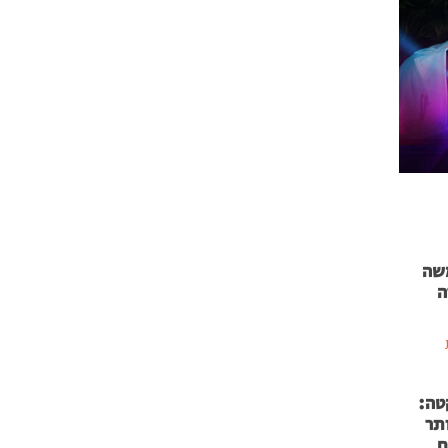
 71 נמשה
ה
טה:
 53 אותר
ם