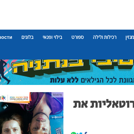
מגזין
רכילות ולילה
ספורט
בילוי ופנאי
בלוגים
вости
פרסומת
וטאליות את