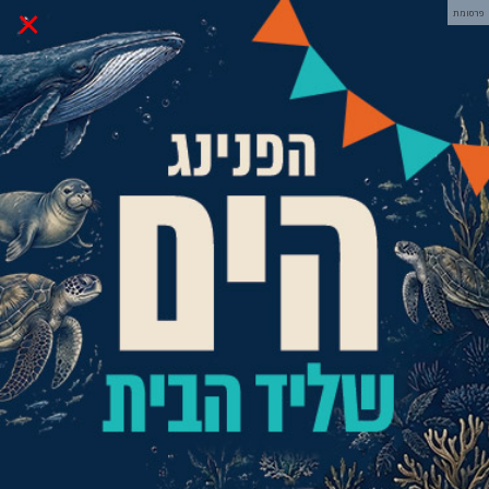
×
פרסומת