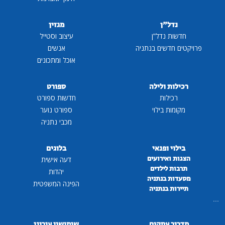
נדל"ן
מגזין
חדשות נדל"ן
עיצוב וסטייל
פרויקטים חדשים בנתניה
אנשים
אוכל ומתכונים
רכילות ולילה
ספורט
רכילות
חדשות ספורט
מקומות בילוי
ספורט נוער
מכבי נתניה
בילוי ופנאי
בלוגים
הצגות ואירועים
דעה אישית
תרבות לילדים
יהדות
מסעדות בנתניה
הפינה המשפטית
תיירות בנתניה
...
מדריך עסקים
שימושון עירוני