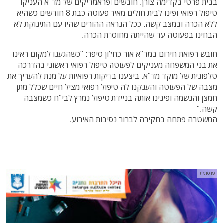
בבית פרטי בקדימה צורן. חובשים ופראמדיקים של מד"א העניקו
טיפול רפואי ופינו לבית חולים מאיר פעוטה כבת 8 חודשים כשהיא
ללא הכרה ובמצב קשה. ככל הנראה ההורים שהיו עם התינוקת לא
הבחינו בפעוטה עד שהייתה מחוסרת הכרה.
חובש רפואת חירום במד"א אור כחלון סיפר: "כשהגענו למקום ראינו
את בני המשפחה מעניקים לפעוטה טיפול רפואי ראשוני בהדרכה
טלפונית של מוקד מד"א. ביצענו בדיקות רפואיות על מנת להעריך את
מצבה של הפעוטה והענקנו לה טיפול רפואי מציל חיים שכלל מתן
חמצן והנשמה ופינינו אותה בניידת טיפול נמרץ לבי"ח כשמצבה
קשה."
המשטרה פתחה בחקירה לברור נסיבות האירוע.
פרסומת