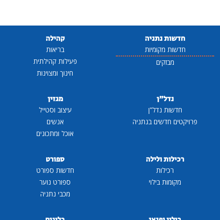
חדשות נתניה
קהילה
חדשות מקומיות
בריאות
פעילות קהילתית
מבזקים
חינוך ומצוינות
נדל"ן
מגזין
חדשות נדל"ן
עיצוב וסטייל
פרויקטים חדשים בנתניה
אנשים
אוכל ומתכונים
רכילות ולילה
ספורט
רכילות
חדשות ספורט
מקומות בילוי
ספורט נוער
מכבי נתניה
בילוי ופנאי
בלוגים