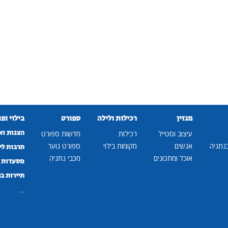
מגזין
רכילות ולילה
ספורט
בילוי ופ
הצגות וא
עיצוב וסטייל
רכילות
חדשות ספורט
נתניה
אנשים
מקומות בילוי
ספורט נוער
תרבות לי
אוכל ומתכונים
מכבי נתניה
מסעדות ב
תיירות ב
...