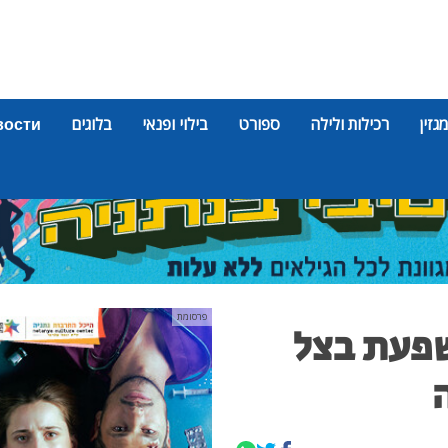
מגזין
רכילות ולילה
ספורט
בילוי ופנאי
בלוגים
вости
פרסומת
פעת בצל