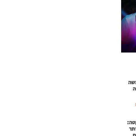
 71 נמשה
ה
טה:
 53 אותר
ם