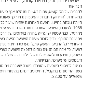
"כשמשלבים נתון זה עם מגפת הקורונה, זה עלול להובי
הבריאות".
לדבריה של מלי קושא, אחות ראשית ומנהלת אגף סיעוד
במאוחדת, "הריחוק החברתי והמסכות גרמו לכך שעונ
הייתה נוכחת בחיינו, והפעם האחרונה שהיה שיעור כל
1988. לצערנו, השפעת אמורה לחזור השנה, והיא על
מהרגיל. כבר עכשיו יש עלייה ברורה בוירוסים של דרכי
את עונת החורף. צריך לזכור שעונת השפעת מגיעה בע
האחראי לגל הרביעי. המשק פועל, מערכת החינוך נפתח
לפעול. כל אלה הם תנאים נוחים להפצת השפעת בארץ 
השפעת, תמנע תחלואה צולבת של פלורונה – שילוב של 
העומסים על מערכת הבריאות".
בניגוד לחיסוני השפעת שהופרדו בשנה שעברה מחיסונ
בשני החיסונים במקביל. החיסונים יינתנו במתחמי חיס
שפועלים עד 22:00.