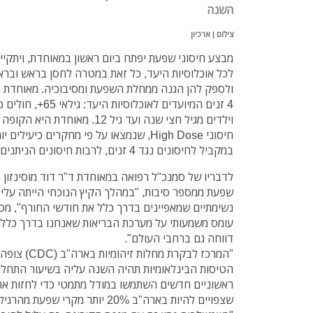
השנה
צילום | ארכיון
מבצע חיסוני שפעת יפתח ביום ראשון במאוחדת, ויתקיים
לכל אוכלוסיות היעד, כל זאת במטרה לחסן בראש ובראש
4 זנים המיועדים לאוכל
וילדים מגיל חצי שנה ועד גיל 12.
במקביל לחיסונים נגד 4 זנים, לרבות חיסונים הניתנים בתרסיס המתאימים לגילאי 2-49.
לדבריו של סמנכ"ל רפואה במאוחדת ד"ר דוד מוסינזון
שפעת ממספר סיבות, "במהלך הקיץ הנוכחי הייתה עלייה
נשימתיים שמאפיינים בדרך כלל את חודשי החורף", מסב
עומס משמעותי על מערכת הבריאות שאנחנו בדרך כלל ל
דווחה גם ברחבי העולם".
"המרכז לבקרת 
הטיסות הבינלאומיות תהיה השנה עליה בשיעור התחלו
ראשוניים חדשים השתמשו במודל מתמטי כדי לחזות את
שצפויים להיות בארה"ב 20% יותר מקרי שפ