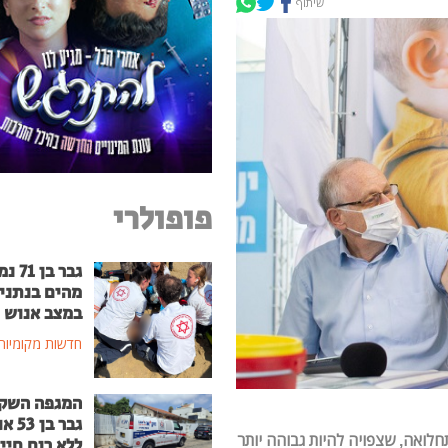
שיתוף
פופולרי
גבר בן
מהים בנתני
במצב אנוש
חדשות מקומיות
המגפה השק
גבר בן
לואה, שצפויה להיות גבוהה יותר
ללא רוח חיי