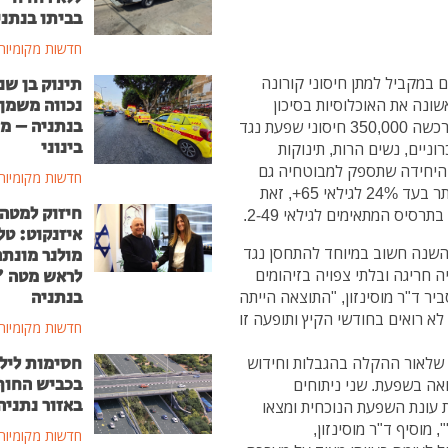
בביתו בנתני
חדשות מקומיות
 במקביל למתן חיסוני קורונה
תינוק בן שנ
נכווה משמן
ונה את האוכלוסיות בסיכון
בנתניה – מ
ולספק להן הגנה ממחלת השפעת ומסיבוכיה. מאוחדת רכשה 350,000 חיסוני שפעת נגד
בינוני
וסיות היעד: גילאי 65+, חולים כרוניים, נשים הרות, תינוקות
 מאוחדת היא הקופה היחידה שתספק למבוטחיה גם
חדשות מקומיות
חיסוני High Dose, שנמצאו על פי מחקרים כיעילים יותר בעד 24% לגילאי 65+, זאת
חיזוק למטה
איזנקוט: טל
 השנה חשוב במיוחד להתחסן נגד
מולנר מונת
 חריגה ובלתי צפויה בזיהומים
לראש מטה 
בנתניה
יר ד"ר מוסינזון, "התוצאה הייתה
א רואים בחודשי הקיץ ותופעה זו
חדשות מקומיות
חסימות ליל
מחלות זיהומיות בארה"ב (CDC) צופה שלאור ההקלה בהגבלות וחידוש
בכביש החוף
אה בשפעת. שני ניתוחים
באזור נתניה
 עונת השפעת הנוכחית ומצאו
עת מהרגיל", מוסיף ד"ר מוסינזון,
חדשות מקומיות