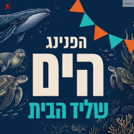
×
פרסומת