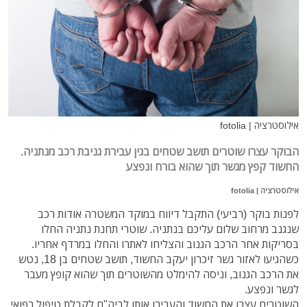
אילוסטרציה | fotolia
הבוקר עצרו שוטרים תושב שטחים בגין עבירת גניבת רכב מנתניה.
החשוד קפץ מגשר תוך שהוא בורח ונפצע
אילוסטרציה | fotolia
לפנות בוקר (רביעי) התקבל דיווח במוקד המשטרה אודות רכב
שנגנב מרחוב שלום עליכם בנתניה. שוטרי תחנת נתניה החלו
בסריקות אחר הרכב הגנוב והצליחו לאתרו והחלו במרדף אחריו.
כשהגיעו לאזור גשר זיכרון יעקב החשוד, תושב שטחים בן 18, נטש
את הרכב הגנוב, וניסה להימלט מהשוטרים תוך שהוא קופץ מעבר
לגשר ונפצע.
השוטרים עצרו את החשוד והעבירו אותו לביה"ח לקבלת טיפול רפואי