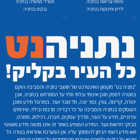
טיפוח ובריאות בנתניה
משרדי ממשלה בנתניה
ילדים ותינוקות בנתניה
בנקים בנתניה
...
...
"נתניה נט"
מקומון האינטרנט של תושבי נתניה והסביבה הוקם
במטרה לספק תוכן איכותי ובלתי תלוי על המתרחש בנתניה, אבן
יהודה, קדימה, צורן, כפר יונה, תל מונד ועוד. בפורטל מידע ותוכן
העוסקים בנתניה והסביבה על כל רבדיה: תרבות ובילוי, שירותים
עירוניים, מידע על העיר, מדריך עסקים, חברה, רכילות, ספורט,
מבזקי חדשות ועוד. המידע המופיע באתר זה אינו מהווה מידע משפטי
ו/או מידע רשמי הניתן להסתמך עליו. אין המערכת אחראית בצורה כל
שהיא על נזקים כלשהם שנגרמו מהסתמכות על המידע הנמצא