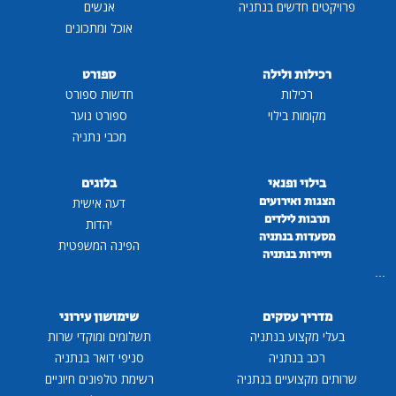
פרויקטים חדשים בנתניה
אנשים
אוכל ומתכונים
רכילות ולילה
ספורט
רכילות
חדשות ספורט
מקומות בילוי
ספורט נוער
מכבי נתניה
בילוי ופנאי
בלוגים
הצגות ואירועים
דעה אישית
תרבות לילדים
יהדות
מסעדות בנתניה
הפינה המשפטית
תיירות בנתניה
...
מדריך עסקים
שימושון עירוני
בעלי מקצוע בנתניה
תשלומים ומוקדי שרות
רכב בנתניה
סניפי דואר בנתניה
שרותים מקצועיים בנתניה
רשימת טלפונים חיוניים