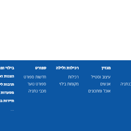
מגזין
רכילות ולילה
ספורט
בילוי ופ
הצגות וא
עיצוב וסטייל
רכילות
חדשות ספורט
נתניה
אנשים
מקומות בילוי
ספורט נוער
תרבות לי
אוכל ומתכונים
מכבי נתניה
מסעדות ב
תיירות ב
...