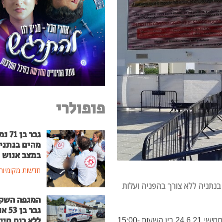
פופולרי
גבר בן
מהים בנתני
במצב אנוש
חדשות מקומיות
בנתניה ללא צורך בהפניה ועלות
המגפה השק
גבר בן
ללא רוח חיי
בדיקות הקורונה ייערכו במתחם בדיקות "ווק אין" ביום חמישי 24.6.21 בין השעות 15:00-