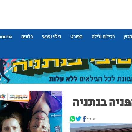
מגזין
רכילות ולילה
ספורט
בילוי ופנאי
בלוגים
вости
פרסומת
פניה בנתניה
שיתוף