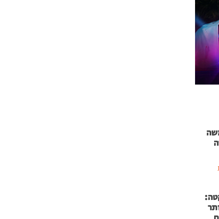
 71 נמשה
ה
טה:
 53 אותר
ם