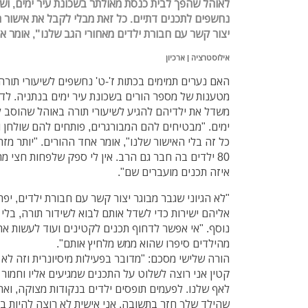
לאוהל שהפך לבית כנסת מאולתר בשכונת עיר ימים, וש
נחשפים לתכנים דתיים. כל זאת מבלי לקבל את אישור הה
יצור קשר עם חבורת ילדים מאחורי הגב שלנו", אומר 
אילוסטרציה | ארכיון
האם נערים תמימים בכתות ז'-ט' נחשפים לשיעורי תורה
מטענות של מספר הורים בשכונת עיר ימים בנתניה. לד
משדל את ילדיהם להגיע לשיעורי תורה באוהל שהוסב ל
ימים. "מבטיחים להם המבורגרים, פותחים להם שולחן ו
כל זה בלי האישור שלנו", אומר אחד ההורים. "יותר מז
80 ילדים בה חבר גם הרב. אין לי ספק שלפחות חצי מ
איזה תכנים מועברים שם".
"לא הגיוני שגבר מבוגר יצור קשר עם חבורת ילדים, יפ
אליהם ישירות כדי לשדל אותם לבוא לשידור תורה, בלי 
נוסף. "אי אפשר לדחוף תכנים לקטינים ועוד לעשות את
מהילדים סיפרו שהוא ממש מלחיץ אותם".
הורה שלישי מסכם: "מדובר בפעילות מיסיונרית וזה לא
קטין אני רוצה לשלוט על התכנים שמגיעים אליו וחמו
לאף שלנו. לפעמים תופסים ילדים בנקודות מצוקה, ואתה
שהילד שלך חזר בתשובה. אני אישית לא רוצה להיות ב