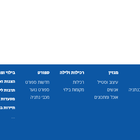
מגזין
רכילות ולילה
ספורט
בילוי ופ
הצגות וא
עיצוב וסטייל
רכילות
חדשות ספורט
נתניה
אנשים
מקומות בילוי
ספורט נוער
תרבות לי
אוכל ומתכונים
מכבי נתניה
מסעדות ב
תיירות ב
...