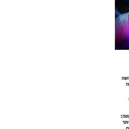
 71 נמשה
ה
טה:
 53 אותר
ם