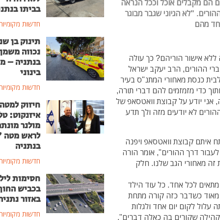
ם הם מקבלים אוכל וככל הנראה
בביתו בנתני
ורים. "לא הגיוני שגבר מבוגר
אחד מהם
חדשות מקומיות
תינוק בן שנ
נכווה משמן
 ללא אישור הוריהם? כך עולה
בנתניה – מ
ברי ההורים, הרב יעקב ישראל
בינוני
בית כנסת מאחורי המתנ"ס בעיר
חדשות מקומיות
תוך כדי מזמזמים להם דברי תורה,
ה, אני יודע על קבוצת וואטסאפ של
חיזוק למטה
ההורים לא יודעים מזה ולך תדע
איזנקוט: טל
מולנר מונת
לראש מטה 
תח איתם קבוצת וואטסאפ ויפנה
בנתניה
לעבור דרך ההורים", אומר הורה
חדשות מקומיות
 זה מאחורי הגב שלנו. חלק
חסימות ליל
 מתאים לכל אחד. כל עוד הילד
בכביש החוף
ר מאוד כשדבר כזה קורה מתחת
באזור נתניה
 עלול לקום יום אחד ולגלות
חדשות מקומיות
קהילה שקורים בה כאלה דברים".