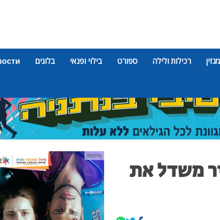
מגזין
רכילות ולילה
ספורט
בילוי ופנאי
בלוגים
вости
פרסומת
יר משדל את