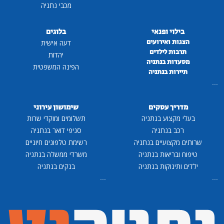
מכבי נתניה
בילוי ופנאי
בלוגים
הצגות ואירועים
דעה אישית
תרבות לילדים
יהדות
מסעדות בנתניה
הפינה המשפטית
תיירות בנתניה
...
מדריך עסקים
שימושון עירוני
בעלי מקצוע בנתניה
תשלומים ומוקדי שרות
רכב בנתניה
סניפי דואר בנתניה
שרותים מקצועיים בנתניה
רשימת טלפונים חיוניים
טיפוח ובריאות בנתניה
משרדי ממשלה בנתניה
ילדים ותינוקות בנתניה
בנקים בנתניה
...
...