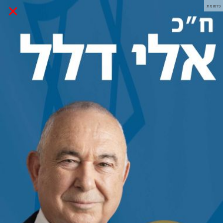
×
פרסומת