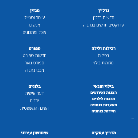
נדל"ן
מגזין
חדשות נדל"ן
עיצוב וסטייל
פרויקטים חדשים בנתניה
אנשים
אוכל ומתכונים
רכילות ולילה
ספורט
רכילות
חדשות ספורט
מקומות בילוי
ספורט נוער
מכבי נתניה
בילוי ופנאי
בלוגים
הצגות ואירועים
דעה אישית
תרבות לילדים
יהדות
מסעדות בנתניה
הפינה המשפטית
תיירות בנתניה
...
מדריך עסקים
שימושון עירוני