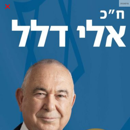
×
פרסומת