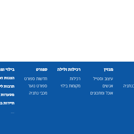
מגזין
רכילות ולילה
ספורט
בילוי ופ
הצגות וא
עיצוב וסטייל
רכילות
חדשות ספורט
נתניה
אנשים
מקומות בילוי
ספורט נוער
תרבות לי
אוכל ומתכונים
מכבי נתניה
מסעדות ב
תיירות ב
...