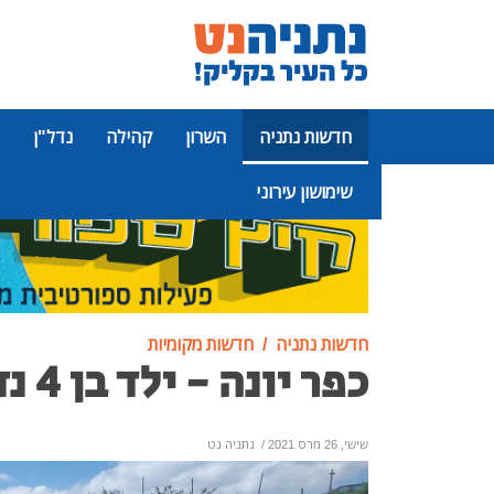
חדשות נתניה
השרון
קהילה
נדל"ן
שימושון עירוני
פרסומת
חדשות נתניה
חדשות מקומיות
כפר יונה - ילד בן 4 נדרס למוות
שישי, 26 מרס 2021
/
נתניה נט