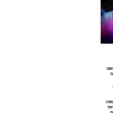
 71 נמשה
ה
טה:
 53 אותר
ם