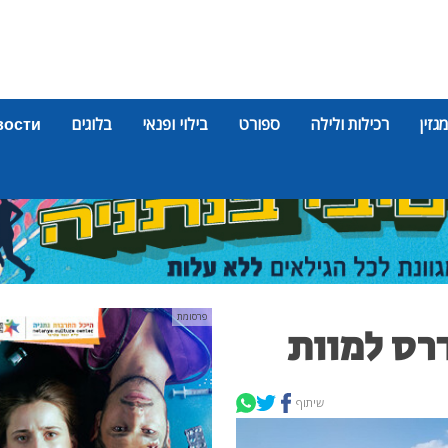
מגזין
רכילות ולילה
ספורט
בילוי ופנאי
בלוגים
вости
פרסומת
שיתוף