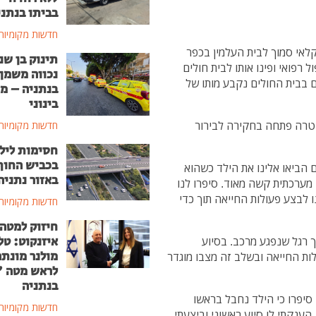
בביתו בנתני
חדשות מקומיות
פגע מרכב בשטח חקלאי סמוך לבית העלמין בכפר
תינוק בן שנ
 רפואי ופינו אותו לבית חולים
נכווה משמן
ם בבית החולים נקבע מותו של
בנתניה – מ
בינוני
טרה פתחה בחקירה לבירור
חדשות מקומיות
חסימות ליל
בכביש החוף
 הביאו אלינו את הילד כשהוא
באזור נתניה
מערכתית קשה מאוד. סיפרו לנו
 לבצע פעולות החייאה תוך כדי
חדשות מקומיות
חיזוק למטה
איזנקוט: טל
 רגל שנפגע מרכב. בסיוע
מולנר מונת
לות החייאה ובשלב זה מצבו מוגדר
לראש מטה 
בנתניה
 סיפרו כי הילד נחבל בראשו
חדשות מקומיות
הענקתי לו סיוע ראשוני וביצעתי