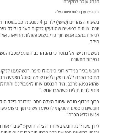
הנהג עוכב לחקירה
זירת האירוע | צילום: איחוד הצלה
בשעות הצהריים (שישי) ילד בן 4 נ
יונה. צוותים רפואיים שהוזעקו למקום העניקו לילד טיפול
לניאדו במצב אנוש תוך כדי ביצוע פעולות החייאה, אול
הילד.
ממשטרת ישראל נמסר כי נהג הרכב הפוגע עוכב והמש
נסיבות התאונה.
חובש בכיר במד"א רוני סימסולו סיפר: "כשהגענו למקום
מחוסר הכרה ללא דופק וללא נשימה וסובל מפגיעה רב 
שהוא נפגע מרכב, מיד הכנסנו אותו לאמבולנס והתחלנו
פינוי לבית חולים כשמצבו אנוש."
ברוך מכלוף חובש איחוד הצלה מסר: "מדובר בילד הולך
חובשים נוספים הענקתי לו סיוע ראשוני תוך ביצוע פעו
אנוש וללא הכרה".
לידן פינדלינג חובש באיחוד הצלה הוסיף: "עוברי אורח
ובגפיו כתוצאה מפגיעת רכב פרטי תוך כדי קטיף תותים. 