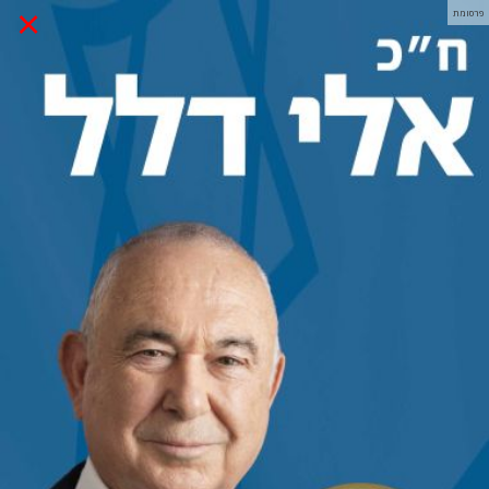
×
פרסומת