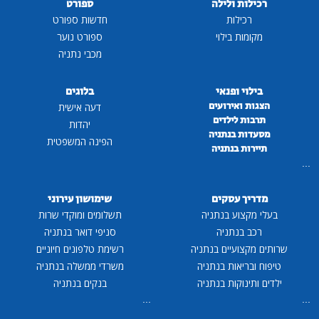
רכילות ולילה
ספורט
רכילות
חדשות ספורט
מקומות בילוי
ספורט נוער
מכבי נתניה
בילוי ופנאי
בלוגים
הצגות ואירועים
דעה אישית
תרבות לילדים
יהדות
מסעדות בנתניה
הפינה המשפטית
תיירות בנתניה
...
מדריך עסקים
שימושון עירוני
בעלי מקצוע בנתניה
תשלומים ומוקדי שרות
רכב בנתניה
סניפי דואר בנתניה
שרותים מקצועיים בנתניה
רשימת טלפונים חיוניים
טיפוח ובריאות בנתניה
משרדי ממשלה בנתניה
ילדים ותינוקות בנתניה
בנקים בנתניה
...
...