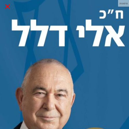
×
פרסומת