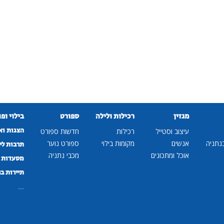
מגזין
רכילות ולילה
ספורט
בילוי ופ
הצגות וא
עיצוב וסטייל
רכילות
חדשות ספורט
נתניה
אנשים
מקומות בילוי
ספורט נוער
תרבות לי
אוכל ומתכונים
מכבי נתניה
מסעדות ב
תיירות ב
...