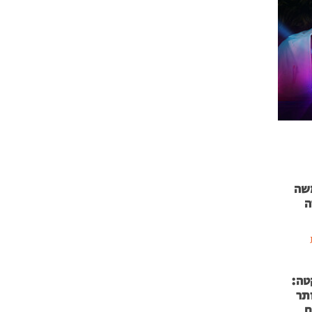
 71 נמשה
ה
טה:
 53 אותר
ם