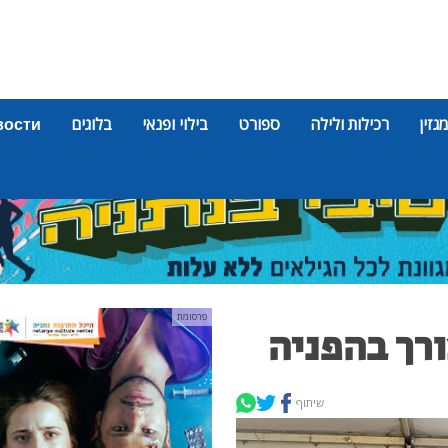
מגזין
רכילות ולילה
ספורט
בילוי ופנאי
בלוגים
вости
פרסומת
ורך בהפניה
שיתוף