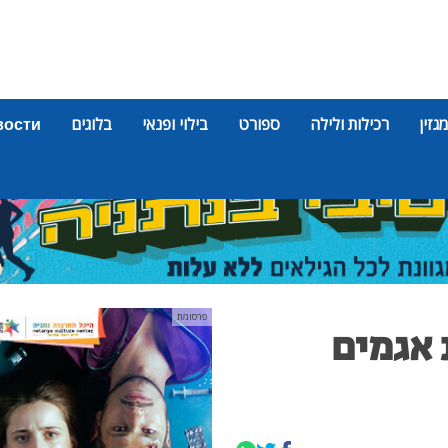
מגזין
רכילות ולילה
ספורט
בילוי ופנאי
בלוגים
вости
פרסומת
 אגמים