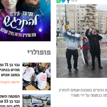
שיתוף
פופולרי
גבר בן
מהים בנתני
במצב אנוש
חדשות מקומיות
 ההורים בשכונת אגמים להחריג
ה ככתומה על ידי משרד
המגפה השק
גבר בן
ללא רוח חיי