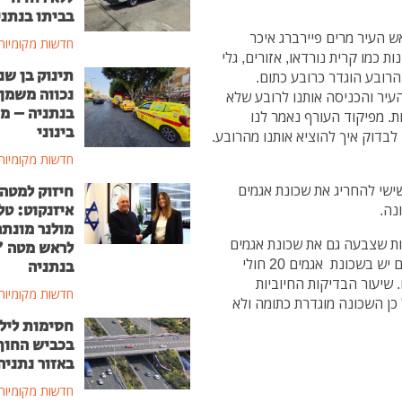
בביתו בנתני
ש העיר מרים פיירברג איכר
חדשות מקומיות
 כמו קרית נורדאו, אזורים, גלי
תינוק בן שנ
הרובע הוגדר כרובע כתום.
נכווה משמן
העיר והכניסה אותנו לרובע שלא
בנתניה – מ
. מפיקוד העורף נאמר לנו
בינוני
לבדוק איך להוציא אותנו מהרובע.
חדשות מקומיות
חיזוק למטה
שי להחריג את שכונת אגמים
איזנקוט: טל
נה.
מולנר מונת
ת שצבעה גם את שכונת אגמים
לראש מטה 
בצבע כתום ללא קשר לשכונות הסמוכות. על פי הנתונים יש בשכונת אגמים 20 חולי
בנתניה
חרונים. שיעור הבדיקות החיוביות
חדשות מקומיות
מד 10.9% וקצב ההכפלה עומד על 1.8 ועל כן השכונה מוגדרת כתומה ולא
חסימות ליל
בכביש החוף
באזור נתניה
חדשות מקומיות