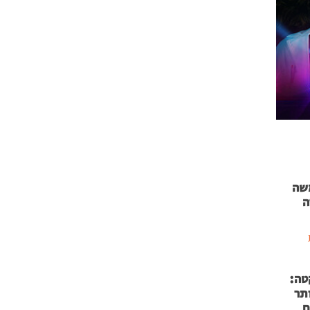
 71 נמשה
ה
טה:
 53 אותר
ם