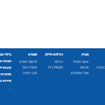
מגזין
רכילות ולילה
ספורט
בילוי ופ
הצגות וא
עיצוב וסטייל
רכילות
חדשות ספורט
נתניה
אנשים
מקומות בילוי
ספורט נוער
תרבות לי
אוכל ומתכונים
מכבי נתניה
מסעדות ב
תיירות ב
...