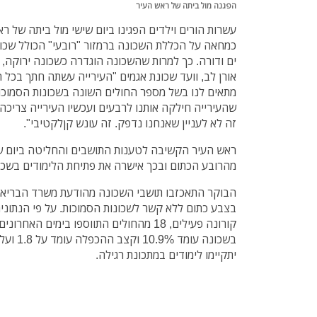
הפגנה מול ביתה של ראש העיר
עשרות הורים וילדים הפגינו ביום שישי מול ביתה של רא
כמחאה על הכללת השכונה ברמזור "רובעי" הכולל שכונות
ים ודורה. כך למרות שהשכונה הוגדרה כשכונה ירוקה, 
אורן לב, וועד שכונת אגמים "העירייה עשתה חתך בכל 
מתאים לנו בשל מספר החולים השונה בשכונות הסמוכות
שהעירייה חילקה אותנו לרבעים ועכשיו העירייה צריכה 
זה לא לעניין שאנחנו נדפק. זה עונש קןלקטיבי".
ראש העיר הקשיבה לטענות התושבים והחליטה ביום שי
מהרובע הכתום ובכך אישרה את פתיחת הלימודים בשכו
הבוקר התאכזבו תושבי השכונה מהודעת משרד הבריאו
קורונה פעילים, 18 מהחולים התווספו בימים הא
בשכונה עו
יתקיימו לימודים במתכונת רגילה.